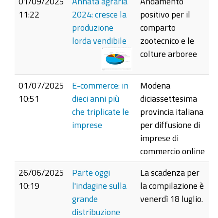
01/09/2025
Annata agraria
Andamento
11:22
2024: cresce la
positivo per il
produzione
comparto
lorda vendibile
zootecnico e le
colture arboree
01/07/2025
E-commerce: in
Modena
10:51
dieci anni più
diciassettesima
che triplicate le
provincia italiana
imprese
per diffusione di
imprese di
commercio online
26/06/2025
Parte oggi
La scadenza per
10:19
l'indagine sulla
la compilazione è
grande
venerdì 18 luglio.
distribuzione