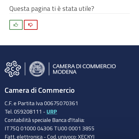
Questa pagina ti è stata utile?
Si
No
Camera di Commercio
C.F. e Partita Iva 00675070361
Tel. 059208111 -
URP
Contabilità speciale Banca d'Italia:
IT75Q 01000 04306 TU00 0001 3855
Fatt. elettronica - Cod. univoco: XECKYI