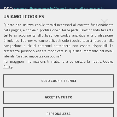
PEC:
cameradicommercio@mo.legalmail.camcom.it
USIAMO I COOKIES
Trasparenza
Questo sito utilizza cookie tecnici necessari al corretto funzionamento
Amministrazione trasparente
delle pagine, e cookie di profilazione di terze parti. Selezionando
Accetta
tutto
si acconsente all’utilizzo dei cookie analytics e di profilazione.
Albo Camerale
Chiudendo il banner verranno utilizzati solo i cookie tecnici necessari alla
navigazione e alcuni contenuti potrebbero non essere disponibili. Le
Pubblicità Legale
preferenze possono essere modificate in qualsiasi momento dal menu
laterale "Gestisci impostazioni cookie".
Area riservata Amministratori
Per maggiori informazioni, ti invitiamo a consultare la nostra
Cookie
Policy
.
Accesso riservato agli Amministratori dell'ente
SOLO COOKIE TECNICI
ACCETTA TUTTO
Informativa generale
Informative privacy
Accessibilità
Note legali
PERSONALIZZA
Informativa estesa sui cookie
Social media policy