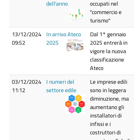
dell'anno
occupati nel
"commercio e
turismo"
13/12/2024
In arrivo Ateco
Dal 1° gennaio
09:52
2025
2025 entrerà in
vigore la nuova
classificazione
Ateco
03/12/2024
I numeri del
Le imprese edili
11:12
settore edile
sono in leggera
diminuzione, ma
aumentano gli
installatori di
infissi e i
costruttori di