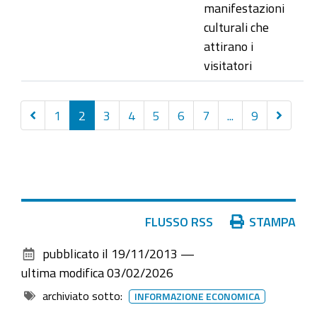
manifestazioni
culturali che
attirano i
visitatori
Precedenti
Success
1
2
3
4
5
6
7
...
9
30
30
elementi
elemen
Azioni
FLUSSO RSS
STAMPA
sul
pubblicato il
19/11/2013
—
documento
ultima modifica
03/02/2026
archiviato sotto:
INFORMAZIONE ECONOMICA