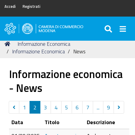
Accedi
Registrati
SEARC
Togg
Camera
di
Tu
Home
Informazione Economica
Commercio
sei
Informazione Economica
News
di
qui:
Modena
Informazione economica
- News
Precedenti
Success
1
2
3
4
5
6
7
...
9
30
30
Data
Titolo
Descrizione
elementi
elemen