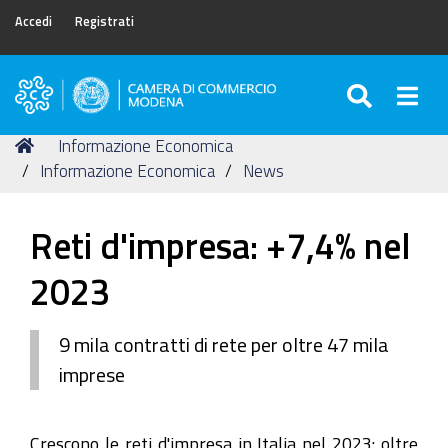
Accedi
Registrati
SEARC
Togg
Camera
di
Tu
Home
Informazione Economica
Commercio
sei
Informazione Economica
News
di
qui:
Modena
Reti d'impresa: +7,4% nel
2023
9 mila contratti di rete per oltre 47 mila
imprese
Crescono le reti d'impresa in Italia nel 2023: oltre