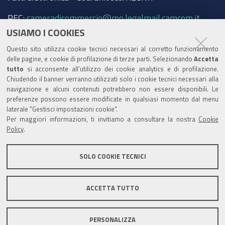
PEC:
cameradicommercio@mo.legalmail.camcom.it
USIAMO I COOKIES
Trasparenza
Questo sito utilizza cookie tecnici necessari al corretto funzionamento
Amministrazione trasparente
delle pagine, e cookie di profilazione di terze parti. Selezionando
Accetta
tutto
si acconsente all’utilizzo dei cookie analytics e di profilazione.
Albo Camerale
Chiudendo il banner verranno utilizzati solo i cookie tecnici necessari alla
navigazione e alcuni contenuti potrebbero non essere disponibili. Le
Pubblicità Legale
preferenze possono essere modificate in qualsiasi momento dal menu
laterale "Gestisci impostazioni cookie".
Area riservata Amministratori
Per maggiori informazioni, ti invitiamo a consultare la nostra
Cookie
Policy
.
Accesso riservato agli Amministratori dell'ente
SOLO COOKIE TECNICI
ACCETTA TUTTO
Informativa generale
Informative privacy
Accessibilità
Note legali
PERSONALIZZA
Informativa estesa sui cookie
Social media policy