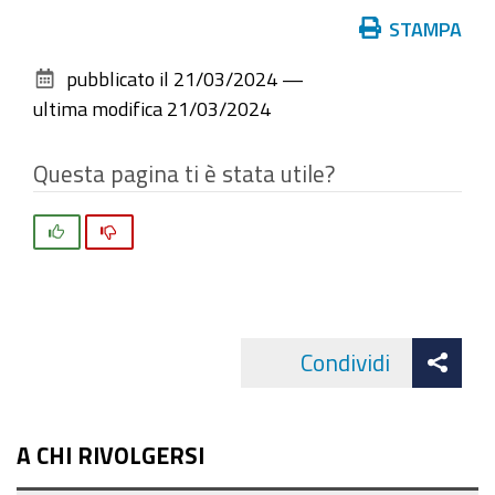
Azioni
STAMPA
sul
pubblicato il
21/03/2024
—
documento
ultima modifica
21/03/2024
Questa pagina ti è stata utile?
Si
No
Att
Condividi
Facebo
cond
A CHI RIVOLGERSI