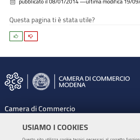
pubblicato il
08/01/2014
—
ultima modifica
19/09
Questa pagina ti è stata utile?
Si
No
Camera di Commercio
C.F. e Partita Iva 00675070361
USIAMO I COOKIES
Tel. 059208111 -
URP
Contabilità speciale Banca d'Italia:
Questo sito utilizza cookie tecnici necessari al corretto funzio