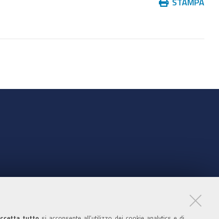
Azioni
STAMPA
sul
documento
nte
ccetta tutto
si acconsente all’utilizzo dei cookie analytics e di