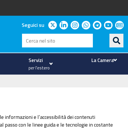
twitter
linkedin
instagram
whatsapp
telegram
youtu
ne
Seguici su
Cerca
nel
sito
Servizi
La Camera
per l'estero
le informazioni e l’accessibilità dei contenuti
 passo con le linee guida e le tecnologie in costante