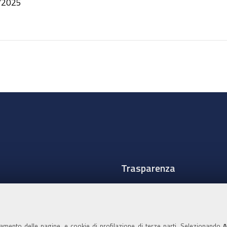
/2025
Trasparenza
Amministrazione traspare
Albo Camerale
namento delle pagine, e cookie di profilazione di terze parti. Selezionando
A