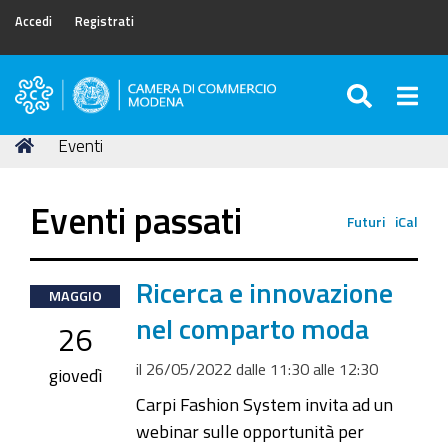
Accedi
Registrati
SEARC
Togg
Camera
di
Tu
Home
Eventi
Commercio
sei
di
qui:
Modena
Eventi passati
Futuri
iCal
2022-
Ricerca e innovazione
MAGGIO
05-
nel comparto moda
26
26T11:30:00+02:00
il
26/05/2022
dalle
11:30
alle
12:30
2022-
giovedì
05-
Carpi Fashion System invita ad un
26T12:30:00+02:00
webinar sulle opportunità per