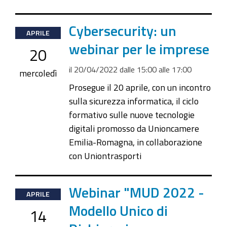
26T17:00:00+02:00
2022-
Cybersecurity: un
APRILE
04-
webinar per le imprese
20
20T15:00:00+02:00
il
20/04/2022
dalle
15:00
alle
17:00
2022-
mercoledì
04-
Prosegue il 20 aprile, con un incontro
20T17:00:00+02:00
sulla sicurezza informatica, il ciclo
formativo sulle nuove tecnologie
digitali promosso da Unioncamere
Emilia-Romagna, in collaborazione
con Uniontrasporti
2022-
Webinar "MUD 2022 -
APRILE
04-
Modello Unico di
14
14T09:30:00+02:00