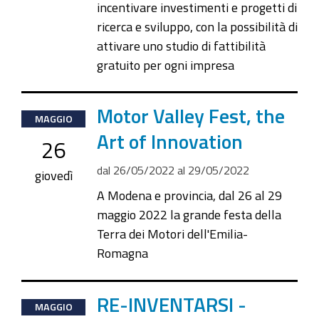
incentivare investimenti e progetti di
ricerca e sviluppo, con la possibilità di
attivare uno studio di fattibilità
gratuito per ogni impresa
2022-
Motor Valley Fest, the
MAGGIO
05-
Art of Innovation
26
26T00:00:00+02:00
dal
26/05/2022
al
29/05/2022
2022-
giovedì
05-
A Modena e provincia, dal 26 al 29
29T23:59:59+02:00
maggio 2022 la grande festa della
Terra dei Motori dell'Emilia-
Romagna
2022-
RE-INVENTARSI -
MAGGIO