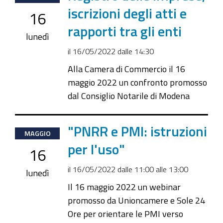
05-
iscrizioni degli atti e
16
16T14:30:00+02:00
rapporti tra gli enti
2022-
lunedì
05-
il
16/05/2022
dalle
14:30
16T23:59:59+02:00
Alla Camera di Commercio il 16
Camera
maggio 2022 un confronto promosso
di
dal Consiglio Notarile di Modena
Commercio
di
2022-
"PNRR e PMI: istruzioni
Modena
MAGGIO
05-
per l'uso"
-
16
16T11:00:00+02:00
via
il
16/05/2022
dalle
11:00
alle
13:00
2022-
lunedì
Ganaceto,
05-
Il 16 maggio 2022 un webinar
134
16T13:00:00+02:00
promosso da Unioncamere e Sole 24
Ore per orientare le PMI verso