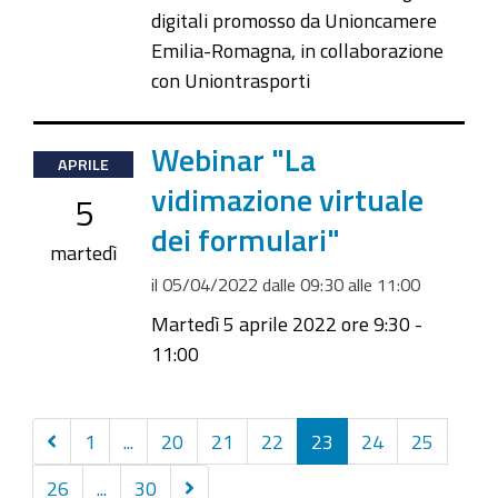
digitali promosso da Unioncamere
Emilia-Romagna, in collaborazione
con Uniontrasporti
2022-
Webinar "La
APRILE
04-
vidimazione virtuale
5
05T09:30:00+02:00
dei formulari"
2022-
martedì
04-
il
05/04/2022
dalle
09:30
alle
11:00
05T11:00:00+02:00
Martedì 5 aprile 2022 ore 9:30 -
11:00
Precedenti
1
...
20
21
22
23
24
25
30
Successivi
26
...
30