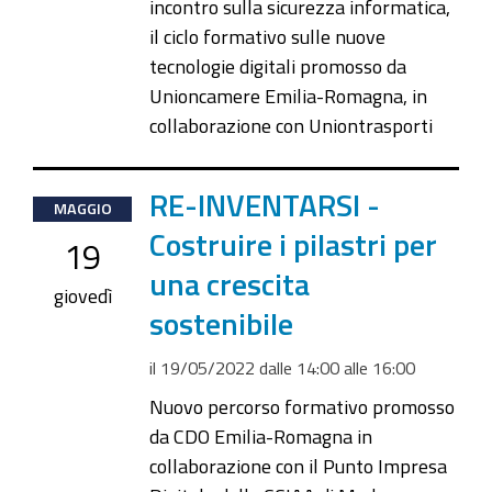
19T17:00:00+02:00
incontro sulla sicurezza informatica,
il ciclo formativo sulle nuove
tecnologie digitali promosso da
Unioncamere Emilia-Romagna, in
collaborazione con Uniontrasporti
2022-
RE-INVENTARSI -
MAGGIO
05-
Costruire i pilastri per
19
19T14:00:00+02:00
una crescita
2022-
giovedì
sostenibile
05-
19T16:00:00+02:00
il
19/05/2022
dalle
14:00
alle
16:00
Nuovo percorso formativo promosso
da CDO Emilia-Romagna in
collaborazione con il Punto Impresa