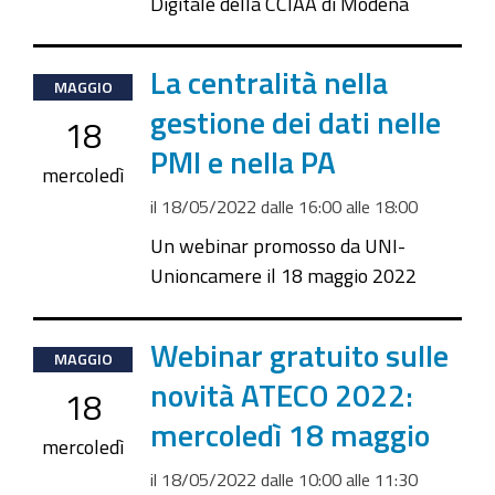
Digitale della CCIAA di Modena
2022-
La centralità nella
MAGGIO
05-
gestione dei dati nelle
18
18T16:00:00+02:00
PMI e nella PA
2022-
mercoledì
05-
il
18/05/2022
dalle
16:00
alle
18:00
18T18:00:00+02:00
Un webinar promosso da UNI-
Unioncamere il 18 maggio 2022
2022-
Webinar gratuito sulle
MAGGIO
05-
novità ATECO 2022:
18
18T10:00:00+02:00
mercoledì 18 maggio
2022-
mercoledì
05-
il
18/05/2022
dalle
10:00
alle
11:30