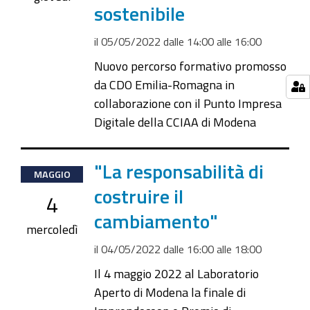
sostenibile
05-
05T16:00:00+02:00
il
05/05/2022
dalle
14:00
alle
16:00
Nuovo percorso formativo promosso
da CDO Emilia-Romagna in
collaborazione con il Punto Impresa
Digitale della CCIAA di Modena
2022-
"La responsabilità di
MAGGIO
05-
costruire il
4
04T16:00:00+02:00
cambiamento"
2022-
mercoledì
05-
il
04/05/2022
dalle
16:00
alle
18:00
04T18:00:00+02:00
Il 4 maggio 2022 al Laboratorio
Aperto di Modena la finale di