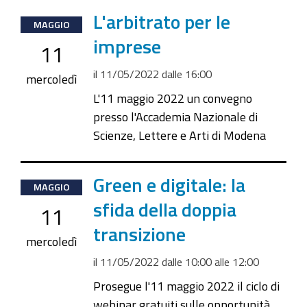
2022-
L'arbitrato per le
MAGGIO
05-
imprese
11
11T16:00:00+02:00
il
11/05/2022
dalle
16:00
2022-
mercoledì
05-
L'11 maggio 2022 un convegno
11T23:59:59+02:00
presso l'Accademia Nazionale di
Scienze, Lettere e Arti di Modena
Accademia
Nazionale
di
2022-
Green e digitale: la
MAGGIO
Scienze,
05-
sfida della doppia
Lettere
11
11T10:00:00+02:00
transizione
e
2022-
mercoledì
Arti
05-
il
11/05/2022
dalle
10:00
alle
12:00
-
11T12:00:00+02:00
Prosegue l'11 maggio 2022 il ciclo di
Corso
webinar gratuiti sulle opportunità
Vittorio