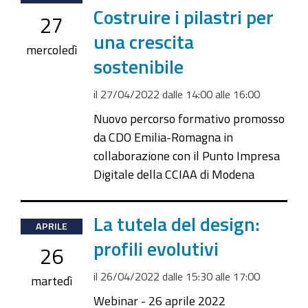
04-
Costruire i pilastri per
27
27T14:00:00+02:00
una crescita
2022-
mercoledì
sostenibile
04-
27T16:00:00+02:00
il
27/04/2022
dalle
14:00
alle
16:00
Nuovo percorso formativo promosso
da CDO Emilia-Romagna in
collaborazione con il Punto Impresa
Digitale della CCIAA di Modena
2022-
La tutela del design:
APRILE
04-
profili evolutivi
26
26T15:30:00+02:00
il
26/04/2022
dalle
15:30
alle
17:00
2022-
martedì
04-
Webinar - 26 aprile 2022