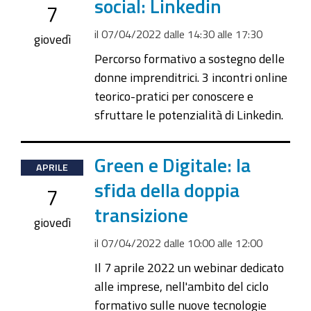
social: Linkedin
7
07T14:30:00+02:00
il
07/04/2022
dalle
14:30
alle
17:30
2022-
giovedì
04-
Percorso formativo a sostegno delle
07T17:30:00+02:00
donne imprenditrici. 3 incontri online
teorico-pratici per conoscere e
sfruttare le potenzialità di Linkedin.
2022-
Green e Digitale: la
APRILE
04-
sfida della doppia
7
07T10:00:00+02:00
transizione
2022-
giovedì
04-
il
07/04/2022
dalle
10:00
alle
12:00
07T12:00:00+02:00
Il 7 aprile 2022 un webinar dedicato
alle imprese, nell'ambito del ciclo
formativo sulle nuove tecnologie