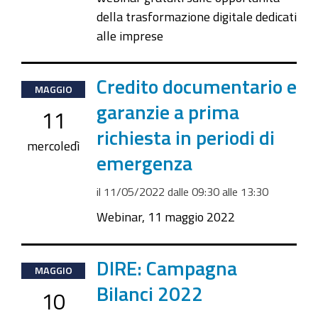
della trasformazione digitale dedicati
Emanuele,
alle imprese
59
-
Modena
2022-
Credito documentario e
MAGGIO
05-
garanzie a prima
11
11T09:30:00+02:00
richiesta in periodi di
2022-
mercoledì
emergenza
05-
11T13:30:00+02:00
il
11/05/2022
dalle
09:30
alle
13:30
Webinar, 11 maggio 2022
2022-
DIRE: Campagna
MAGGIO
05-
Bilanci 2022
10
10T15:00:00+02:00