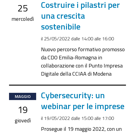
05-
Costruire i pilastri per
25
25T14:00:00+02:00
una crescita
2022-
mercoledì
sostenibile
05-
25T16:00:00+02:00
il
25/05/2022
dalle
14:00
alle
16:00
Nuovo percorso formativo promosso
da CDO Emilia-Romagna in
collaborazione con il Punto Impresa
Digitale della CCIAA di Modena
2022-
Cybersecurity: un
MAGGIO
05-
webinar per le imprese
19
19T15:00:00+02:00
il
19/05/2022
dalle
15:00
alle
17:00
2022-
giovedì
05-
Prosegue il 19 maggio 2022, con un