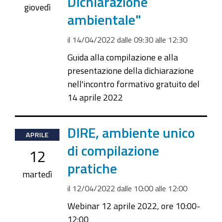
Dichiarazione
2022-
giovedì
ambientale"
04-
14T12:30:00+02:00
il
14/04/2022
dalle
09:30
alle
12:30
Guida alla compilazione e alla
presentazione della dichiarazione
nell'incontro formativo gratuito del
14 aprile 2022
2022-
DIRE, ambiente unico
APRILE
04-
di compilazione
12
12T10:00:00+02:00
pratiche
2022-
martedì
04-
il
12/04/2022
dalle
10:00
alle
12:00
12T12:00:00+02:00
Webinar 12 aprile 2022, ore 10:00-
12:00