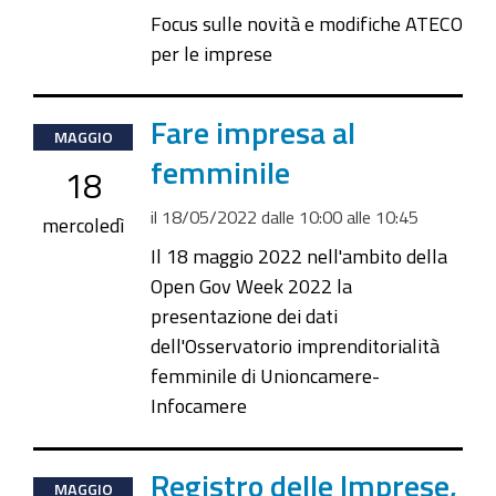
18T11:30:00+02:00
Focus sulle novità e modifiche ATECO
per le imprese
2022-
Fare impresa al
MAGGIO
05-
femminile
18
18T10:00:00+02:00
il
18/05/2022
dalle
10:00
alle
10:45
2022-
mercoledì
05-
Il 18 maggio 2022 nell'ambito della
18T10:45:00+02:00
Open Gov Week 2022 la
presentazione dei dati
dell'Osservatorio imprenditorialità
femminile di Unioncamere-
Infocamere
2022-
Registro delle Imprese,
MAGGIO