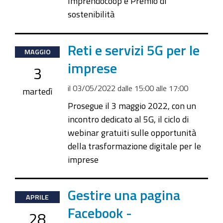
Imprendocoop e Premio di
sostenibilità
2022-
Reti e servizi 5G per le
MAGGIO
05-
imprese
3
03T15:00:00+02:00
il
03/05/2022
dalle
15:00
alle
17:00
2022-
martedì
05-
Prosegue il 3 maggio 2022, con un
03T17:00:00+02:00
incontro dedicato al 5G, il ciclo di
webinar gratuiti sulle opportunità
della trasformazione digitale per le
imprese
2022-
Gestire una pagina
APRILE
04-
Facebook -
28
28T15:00:00+02:00