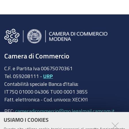
equilibrio
tra
istanze
ambientali
e
sviluppo
economico
Camera di Commercio
dei
C.F. e Partita Iva 00675070361
territori
Tel. 059208111 -
URP
Contabilità speciale Banca d'Italia:
IT75Q 01000 04306 TU00 0001 3855
Fatt. elettronica - Cod. univoco: XECKYI
PEC:
cameradicommercio@mo.legalmail.camcom.it
USIAMO I COOKIES
Trasparenza