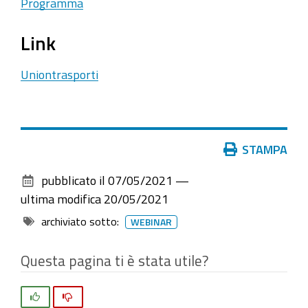
Programma
di
Uniontrasporti
Link
per
fare
Uniontrasporti
il
punto
sui
divieti
Azioni
STAMPA
unilaterali
sul
del
pubblicato il
07/05/2021
—
documento
Tirolo
ultima modifica
20/05/2021
e
archiviato sotto:
WEBINAR
sulle
possibili
Questa pagina ti è stata utile?
soluzioni
per
Si
No
un