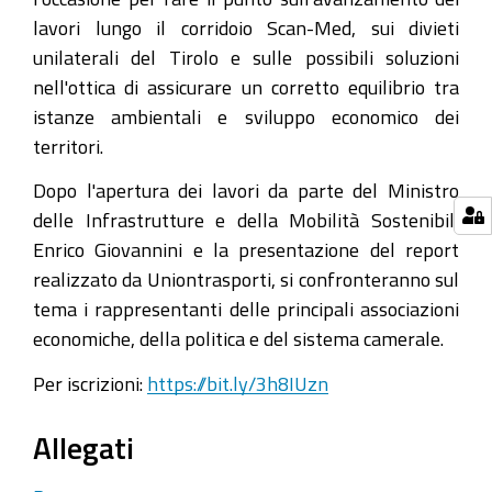
trasporti
lavori lungo il corridoio Scan-Med, sui divieti
attraverso
unilaterali del Tirolo e sulle possibili soluzioni
le
nell'ottica di assicurare un corretto equilibrio tra
Alpi"
istanze ambientali e sviluppo economico dei
2021-
territori.
05-
Dopo l'apertura dei lavori da parte del Ministro
19T10:00:00+02:00
delle Infrastrutture e della Mobilità Sostenibili
2021-
Enrico Giovannini e la presentazione del report
05-
realizzato da Uniontrasporti, si confronteranno sul
19T12:30:00+02:00
tema i rappresentanti delle principali associazioni
Il
economiche, della politica e del sistema camerale.
19
Per iscrizioni:
https://bit.ly/3h8IUzn
maggio
2021
Allegati
un
webinar