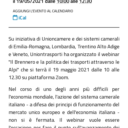
il
19/05/2021
dalle
10:00
alle
12:30
progetti/news/il-
AGGIUNGI L'EVENTO AL CALENDARIO
brennero-
iCal
e-
la-
politica-
Su iniziativa di Unioncamere e dei sistemi camerali
dei-
di Emilia-Romagna, Lombardia, Trentino Alto Adige
trasporti-
e Veneto, Uniontrasporti ha organizzato il webinar
attraverso-
"Il Brennero e la politica dei trasporti attraverso le
le-
Alpi" che si terrà il 19 maggio 2021 dalle 10 alle
alpi
12.30 su piattaforma Zoom.
"Il
Nel corso di uno degli anni più difficili per
Brennero
l'economia mondiale, l'azione del sistema camerale
e
italiano - a difesa dei principi di funzionamento del
la
mercato unico europeo e dell'economia italiana -
politica
non si è fermata. Il webinar vuole essere
dei
l'occasione per fare il punto sull'avanzamento dei