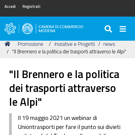
Accedi
Registrati
SEARC
Togg
Camera
di
Tu
Home
Promozione
Iniziative e Progetti
news
Commercio
sei
"Il Brennero e la politica dei trasporti attraverso le Alpi"
di
qui:
Modena
"Il Brennero e la politica
dei trasporti attraverso
le Alpi"
Il 19 maggio 2021 un webinar di
Uniontrasporti per fare il punto sui divieti