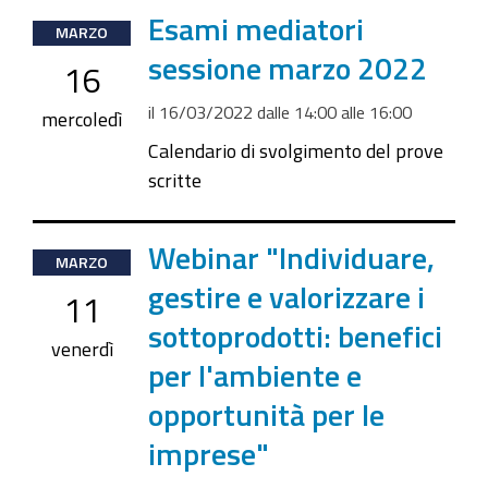
2022-
Esami mediatori
MARZO
03-
sessione marzo 2022
16
16T14:00:00+01:00
il
16/03/2022
dalle
14:00
alle
16:00
2022-
mercoledì
03-
Calendario di svolgimento del prove
16T16:00:00+01:00
scritte
2022-
Webinar "Individuare,
MARZO
03-
gestire e valorizzare i
11
11T09:30:00+01:00
sottoprodotti: benefici
2022-
venerdì
per l'ambiente e
03-
11T12:30:00+01:00
opportunità per le
imprese"