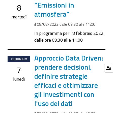
02-
"Emissioni in
8
08T09:30:00+01:00
atmosfera"
2022-
martedì
02-
il
08/02/2022
dalle
09:30
alle
11:00
08T11:00:00+01:00
In programma per l'8 febbraio 2022
dalle ore 09:30 alle 11:00
2022-
Approccio Data Driven:
FEBBRAIO
02-
prendere decisioni,
7
07T14:00:00+01:00
definire strategie
2022-
lunedì
efficaci e ottimizzare
02-
07T15:30:00+01:00
gli investimenti con
l'uso dei dati