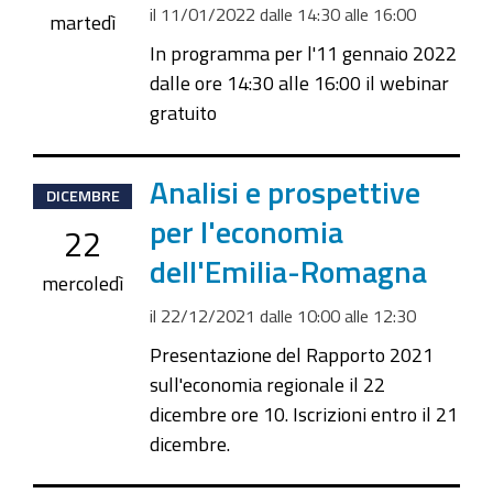
il
11/01/2022
dalle
14:30
alle
16:00
2022-
martedì
01-
In programma per l'11 gennaio 2022
11T16:00:00+01:00
dalle ore 14:30 alle 16:00 il webinar
gratuito
2021-
Analisi e prospettive
DICEMBRE
12-
per l'economia
22
22T10:00:00+01:00
dell'Emilia-Romagna
2021-
mercoledì
12-
il
22/12/2021
dalle
10:00
alle
12:30
22T12:30:00+01:00
Presentazione del Rapporto 2021
sull'economia regionale il 22
dicembre ore 10. Iscrizioni entro il 21
dicembre.