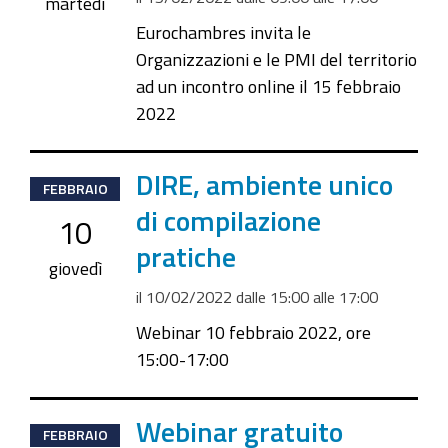
2022-
martedì
02-
Eurochambres invita le
15T17:00:00+01:00
Organizzazioni e le PMI del territorio
ad un incontro online il 15 febbraio
2022
2022-
DIRE, ambiente unico
FEBBRAIO
02-
di compilazione
10
10T15:00:00+01:00
pratiche
2022-
giovedì
02-
il
10/02/2022
dalle
15:00
alle
17:00
10T17:00:00+01:00
Webinar 10 febbraio 2022, ore
15:00-17:00
2022-
Webinar gratuito
FEBBRAIO