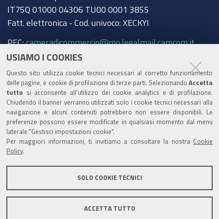
IT75Q 01000 04306 TU00 0001 3855
Fatt. elettronica - Cod. univoco: XECKYI
PEC:
cameradicommercio@mo.legalmail.camcom.it
USIAMO I COOKIES
Trasparenza
Questo sito utilizza cookie tecnici necessari al corretto funzionamento
Amministrazione trasparente
delle pagine, e cookie di profilazione di terze parti. Selezionando
Accetta
tutto
si acconsente all’utilizzo dei cookie analytics e di profilazione.
Albo Camerale
Chiudendo il banner verranno utilizzati solo i cookie tecnici necessari alla
navigazione e alcuni contenuti potrebbero non essere disponibili. Le
Pubblicità Legale
preferenze possono essere modificate in qualsiasi momento dal menu
laterale "Gestisci impostazioni cookie".
Area riservata Amministratori
Per maggiori informazioni, ti invitiamo a consultare la nostra
Cookie
Policy
.
Accesso riservato agli Amministratori dell'ente
SOLO COOKIE TECNICI
ACCETTA TUTTO
Informativa generale
Informative privacy