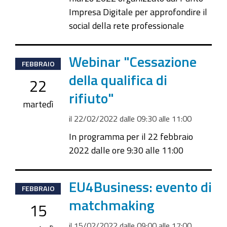
Impresa Digitale per approfondire il
social della rete professionale
2022-
Webinar "Cessazione
FEBBRAIO
02-
della qualifica di
22
22T09:30:00+01:00
rifiuto"
2022-
martedì
02-
il
22/02/2022
dalle
09:30
alle
11:00
22T11:00:00+01:00
In programma per il 22 febbraio
2022 dalle ore 9:30 alle 11:00
2022-
EU4Business: evento di
FEBBRAIO
02-
matchmaking
15
15T09:00:00+01:00
il
15/02/2022
dalle
09:00
alle
17:00