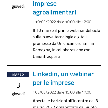
imprese
2022-
giovedì
agroalimentari
03-
10T12:00:00+01:00
il
10/03/2022
dalle
10:00
alle
12:00
Il 10 marzo il primo webinar del ciclo
sulle nuove tecnologie digitali
promosso da Unioncamere Emilia-
Romagna, in collaborazione con
Uniontrasporti
2022-
Linkedin, un webinar
MARZO
03-
per le imprese
3
03T15:00:00+01:00
il
03/03/2022
dalle
15:00
alle
17:00
2022-
giovedì
03-
Aperte le iscrizioni all'incontro del 3
03T17:00:00+01:00
marzo 2022 organizzato dal Punto