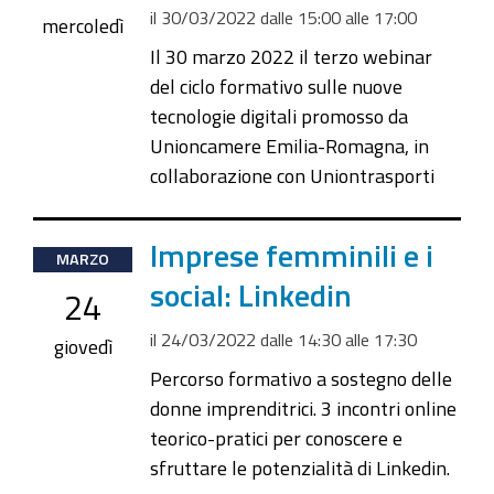
il
30/03/2022
dalle
15:00
alle
17:00
2022-
mercoledì
03-
Il 30 marzo 2022 il terzo webinar
30T17:00:00+02:00
del ciclo formativo sulle nuove
tecnologie digitali promosso da
Unioncamere Emilia-Romagna, in
collaborazione con Uniontrasporti
2022-
Imprese femminili e i
MARZO
03-
social: Linkedin
24
24T14:30:00+01:00
il
24/03/2022
dalle
14:30
alle
17:30
2022-
giovedì
03-
Percorso formativo a sostegno delle
24T17:30:00+01:00
donne imprenditrici. 3 incontri online
teorico-pratici per conoscere e
sfruttare le potenzialità di Linkedin.