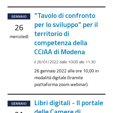
2022-
"Tavolo di confronto
GENNAIO
01-
per lo sviluppo" per il
26
26T10:00:00+01:00
territorio di
2022-
mercoledì
competenza della
01-
26T11:30:00+01:00
CCIAA di Modena
il
26/01/2022
dalle
10:00
alle
11:30
26 gennaio 2022 alle ore 10,00 in
modalità digitale (tramite
piattaforma zoom webinar).
2022-
Libri digitali - Il portale
GENNAIO
01-
delle Camere di