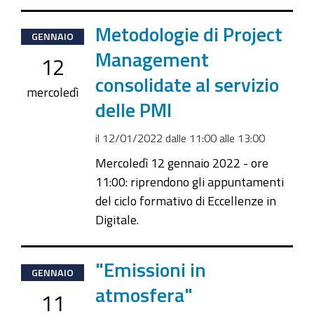
2022-
Metodologie di Project
GENNAIO
01-
Management
12
12T11:00:00+01:00
consolidate al servizio
2022-
mercoledì
delle PMI
01-
12T13:00:00+01:00
il
12/01/2022
dalle
11:00
alle
13:00
Mercoledì 12 gennaio 2022 - ore
11:00: riprendono gli appuntamenti
del ciclo formativo di Eccellenze in
Digitale.
2022-
"Emissioni in
GENNAIO
01-
atmosfera"
11
11T14:30:00+01:00