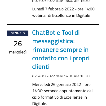
il
07/02/2022
dalle
14:00
alle
15:30
Lunedì 7 febbraio 2022 - ore 14:00
webinar di Eccellenze in Digitale
2022-
ChatBot e Tool di
GENNAIO
01-
messaggistica:
26
26T14:30:00+01:00
rimanere sempre in
2022-
mercoledì
contatto con i propri
01-
26T16:30:00+01:00
clienti
il
26/01/2022
dalle
14:30
alle
16:30
Mercoledì 26 gennaio 2022 - ore
14:30: secondo appuntamento del
ciclo formativo di Eccellenze in
Digitale.