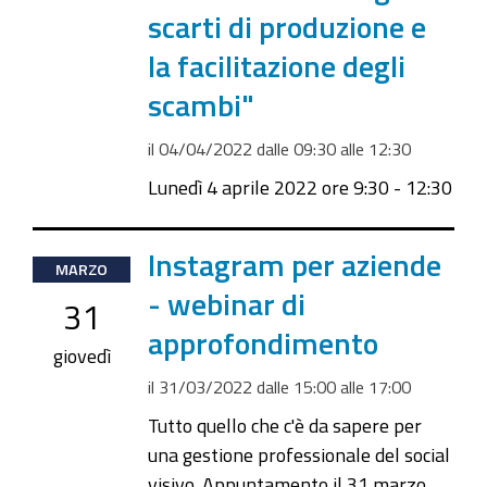
scarti di produzione e
la facilitazione degli
scambi"
il
04/04/2022
dalle
09:30
alle
12:30
Lunedì 4 aprile 2022 ore 9:30 - 12:30
2022-
Instagram per aziende
MARZO
03-
- webinar di
31
31T15:00:00+02:00
approfondimento
2022-
giovedì
03-
il
31/03/2022
dalle
15:00
alle
17:00
31T17:00:00+02:00
Tutto quello che c'è da sapere per
una gestione professionale del social
visivo. Appuntamento il 31 marzo