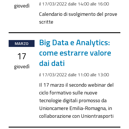
il
17/03/2022
dalle
14:00
alle
16:00
2022-
giovedì
03-
Calendario di svolgimento del prove
17T16:00:00+01:00
scritte
2022-
Big Data e Analytics:
MARZO
03-
come estrarre valore
17
17T11:00:00+01:00
dai dati
2022-
giovedì
03-
il
17/03/2022
dalle
11:00
alle
13:00
17T13:00:00+01:00
Il 17 marzo il secondo webinar del
ciclo formativo sulle nuove
tecnologie digitali promosso da
Unioncamere Emilia-Romagna, in
collaborazione con Uniontrasporti