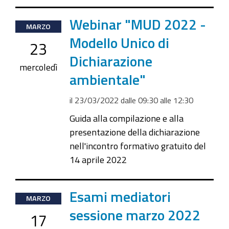
2022-
Webinar "MUD 2022 -
MARZO
03-
Modello Unico di
23
23T09:30:00+01:00
Dichiarazione
2022-
mercoledì
ambientale"
03-
23T12:30:00+01:00
il
23/03/2022
dalle
09:30
alle
12:30
Guida alla compilazione e alla
presentazione della dichiarazione
nell'incontro formativo gratuito del
14 aprile 2022
2022-
Esami mediatori
MARZO
03-
sessione marzo 2022
17
17T14:00:00+01:00