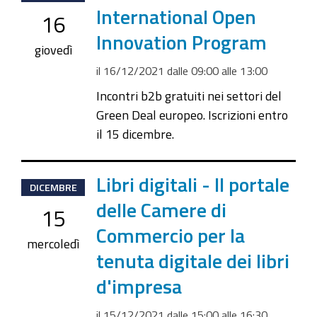
12-
International Open
16
16T09:00:00+01:00
Innovation Program
2021-
giovedì
12-
il
16/12/2021
dalle
09:00
alle
13:00
16T13:00:00+01:00
Incontri b2b gratuiti nei settori del
Green Deal europeo. Iscrizioni entro
il 15 dicembre.
2021-
Libri digitali - Il portale
DICEMBRE
12-
delle Camere di
15
15T15:00:00+01:00
Commercio per la
2021-
mercoledì
tenuta digitale dei libri
12-
15T16:30:00+01:00
d'impresa
il
15/12/2021
dalle
15:00
alle
16:30