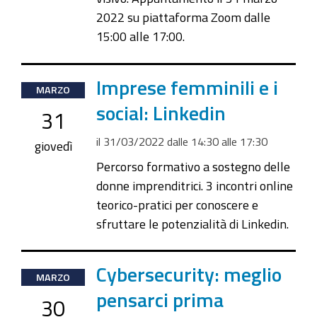
2022 su piattaforma Zoom dalle
15:00 alle 17:00.
2022-
Imprese femminili e i
MARZO
03-
social: Linkedin
31
31T14:30:00+02:00
il
31/03/2022
dalle
14:30
alle
17:30
2022-
giovedì
03-
Percorso formativo a sostegno delle
31T17:30:00+02:00
donne imprenditrici. 3 incontri online
teorico-pratici per conoscere e
sfruttare le potenzialità di Linkedin.
2022-
Cybersecurity: meglio
MARZO
03-
pensarci prima
30
30T15:00:00+02:00