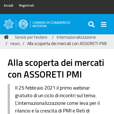
Accedi
Registrati
SEARC
Togg
Camera
di
Tu
Home
Servizi per l'estero
Internazionalizzazione
Commercio
sei
news
Alla scoperta dei mercati con ASSORETI PMI
di
qui:
Modena
Alla scoperta dei mercati
con ASSORETI PMI
Il 25 febbraio 2021 il primo webinar
gratuito di un ciclo di incontri sul tema:
L'internazionalizzazione come leva per il
rilancio e la crescita di PMI e Reti di