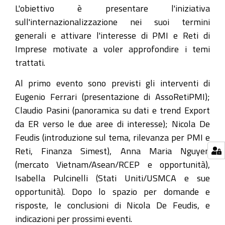
25T19:30:00+01:00
L'obiettivo è presentare l'iniziativa
Il
sull'internazionalizzazione nei suoi termini
25
generali e attivare l'interesse di PMI e Reti di
febbraio
Imprese motivate a voler approfondire i temi
2021
trattati.
il
Al primo evento sono previsti gli interventi di
primo
Eugenio Ferrari (presentazione di AssoRetiPMI);
webinar
Claudio Pasini (panoramica su dati e trend Export
gratuito
da ER verso le due aree di interesse); Nicola De
di
Feudis (introduzione sul tema, rilevanza per PMI e
un
Reti, Finanza Simest), Anna Maria Nguyen
ciclo
(mercato Vietnam/Asean/RCEP e opportunità),
di
Isabella Pulcinelli (Stati Uniti/USMCA e sue
incontri
opportunità). Dopo lo spazio per domande e
sul
risposte, le conclusioni di Nicola De Feudis, e
tema:
indicazioni per prossimi eventi.
L'internazionalizzazione