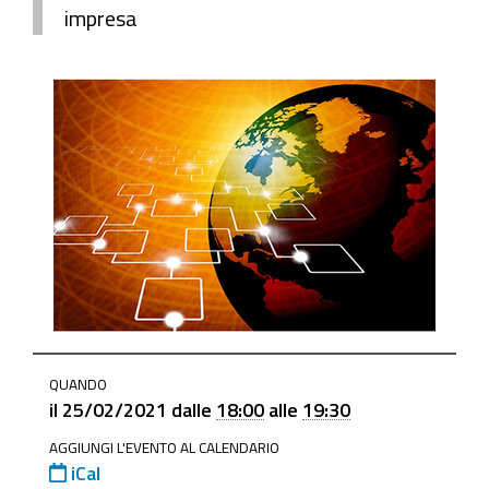
impresa
https://www.mo.camcom.it/servizi-
QUANDO
estero/internazionalizzazione/news/alla-
il
25/02/2021
dalle
18:00
alle
19:30
scoperta-
AGGIUNGI L'EVENTO AL CALENDARIO
dei-
iCal
mercati-