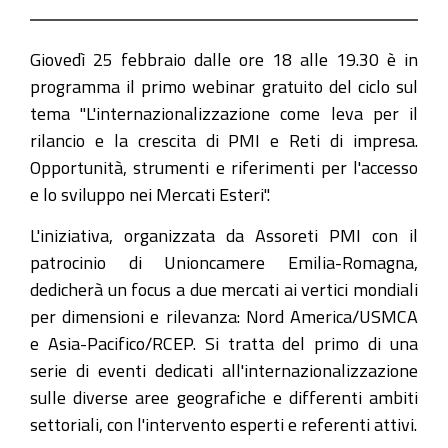
con-
assoreti-
Giovedì 25 febbraio dalle ore 18 alle 19.30 è in
pmi
programma il primo webinar gratuito del ciclo sul
Alla
tema "L'internazionalizzazione come leva per il
scoperta
rilancio e la crescita di PMI e Reti di impresa.
dei
Opportunità, strumenti e riferimenti per l'accesso
mercati
e lo sviluppo nei Mercati Esteri".
con
L'iniziativa, organizzata da Assoreti PMI con il
ASSORETI
patrocinio di Unioncamere Emilia-Romagna,
PMI
dedicherà un focus a due mercati ai vertici mondiali
2021-
per dimensioni e rilevanza: Nord America/USMCA
02-
e Asia-Pacifico/RCEP. Si tratta del primo di una
25T18:00:00+01:00
serie di eventi dedicati all'internazionalizzazione
2021-
sulle diverse aree geografiche e differenti ambiti
02-
settoriali, con l'intervento esperti e referenti attivi.