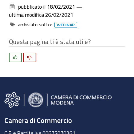
sul
pubblicato il
18/02/2021
—
documento
ultima modifica
26/02/2021
archiviato sotto:
WEBINAR
Questa pagina ti è stata utile?
Si
No
Camera di Commercio
C.F. e Partita Iva 00675070361