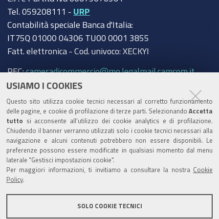
Tel. 059208111 -
URP
Contabilità speciale Banca d'Italia:
IT75Q 01000 04306 TU00 0001 3855
Fatt. elettronica - Cod. univoco: XECKYI
PEC:
cameradicommercio@mo.legalmail.camcom.it
USIAMO I COOKIES
Trasparenza
Questo sito utilizza cookie tecnici necessari al corretto funzionamento
Amministrazione trasparente
delle pagine, e cookie di profilazione di terze parti. Selezionando
Accetta
tutto
si acconsente all’utilizzo dei cookie analytics e di profilazione.
Albo Camerale
Chiudendo il banner verranno utilizzati solo i cookie tecnici necessari alla
navigazione e alcuni contenuti potrebbero non essere disponibili. Le
Pubblicità Legale
preferenze possono essere modificate in qualsiasi momento dal menu
laterale "Gestisci impostazioni cookie".
Area riservata Amministratori
Per maggiori informazioni, ti invitiamo a consultare la nostra
Cookie
Policy
.
Accesso riservato agli Amministratori dell'ente
SOLO COOKIE TECNICI