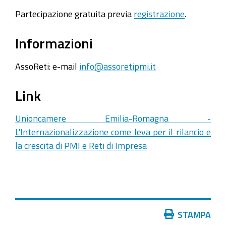
come
Partecipazione gratuita previa
registrazione
.
leva
per
Informazioni
il
rilancio
AssoReti: e-mail
info@assoretipmi.it
e
la
Link
crescita
Unioncamere Emilia-Romagna -
di
L'Internazionalizzazione come leva per il rilancio e
PMI
la crescita di PMI e Reti di Impresa
e
Reti
di
impresa
Azioni
STAMPA