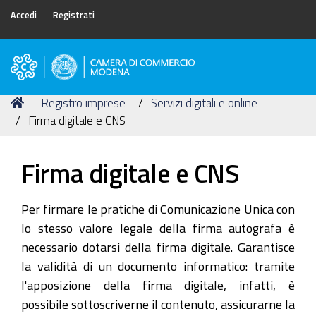
Accedi
Registrati
Camera
di
Tu
Home
Registro imprese
Servizi digitali e online
Commercio
sei
Firma digitale e CNS
di
qui:
Modena
Firma digitale e CNS
Per firmare le pratiche di Comunicazione Unica con
lo stesso valore legale della firma autografa è
necessario dotarsi della firma digitale. Garantisce
la validità di un documento informatico: tramite
l'apposizione della firma digitale, infatti, è
possibile sottoscriverne il contenuto, assicurarne la