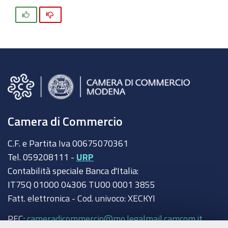
Si
No
Camera di Commercio
C.F. e Partita Iva 00675070361
Tel. 059208111 -
URP
Contabilità speciale Banca d'Italia:
IT75Q 01000 04306 TU00 0001 3855
Fatt. elettronica - Cod. univoco: XECKYI
PEC:
cameradicommercio@mo.legalmail.camcom.it