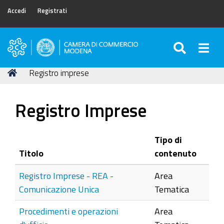
Accedi
Registrati
SEARC
Togg
Camera
di
Tu
Home
Registro imprese
Commercio
sei
di
qui:
Modena
Registro Imprese
Tipo di
Titolo
contenuto
Registro Imprese - REA -
Area
Comunicazione Unica
Tematica
Procedimenti e operazioni
Area