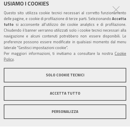
USIAMO I COOKIES
Trasparenza
Questo sito utilizza cookie tecnici necessari al corretto funzionamento
Amministrazione trasparente
delle pagine, e cookie di profilazione di terze parti. Selezionando
Accetta
tutto
si acconsente all’utilizzo dei cookie analytics e di profilazione.
Albo Camerale
Chiudendo il banner verranno utilizzati solo i cookie tecnici necessari alla
navigazione e alcuni contenuti potrebbero non essere disponibili. Le
Pubblicità Legale
preferenze possono essere modificate in qualsiasi momento dal menu
laterale "Gestisci impostazioni cookie".
Area riservata Amministratori
Per maggiori informazioni, ti invitiamo a consultare la nostra
Cookie
Policy
.
Accesso riservato agli Amministratori dell'ente
SOLO COOKIE TECNICI
ACCETTA TUTTO
Informativa generale
Informative privacy
Accessibilità
Note legali
PERSONALIZZA
Informativa estesa sui cookie
Social media policy