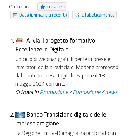
Audio
Immagine
Ordina per
rilevanza
Cartella Approfondimento
Cartella
Data (prima i più recenti)
alfabeticamente
EasyForm
Pagamento Online
Evento
Notizia
Moduli
Video
Struttura
Collezione Inviabile
Al via il progetto formativo
Eccellenze in Digitale
NUOVI ELEMENTI DA
Un ciclo di webinar gratuiti per le imprese e
Da ieri
Nell'ultima settimana
lavoratori della provincia di Modena promosso
dal Punto Impresa Digitale. Si parte il 18
Nell'ultimo mese
Da sempre
maggio 2021 con un ...
Si trova in
Promozione
/
Formazione
/
news
Bando Transizione digitale delle
imprese artigiane
La Regione Emilia-Romagna ha pubblicato un