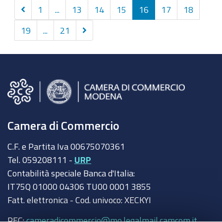
Precedenti
1
...
13
14
15
16
17
18
10
Successivi
19
...
21
elementi
10
elementi
Camera di Commercio
C.F. e Partita Iva 00675070361
Tel. 059208111 -
URP
Contabilità speciale Banca d'Italia:
IT75Q 01000 04306 TU00 0001 3855
Fatt. elettronica - Cod. univoco: XECKYI
PEC:
cameradicommercio@mo.legalmail.camcom.it