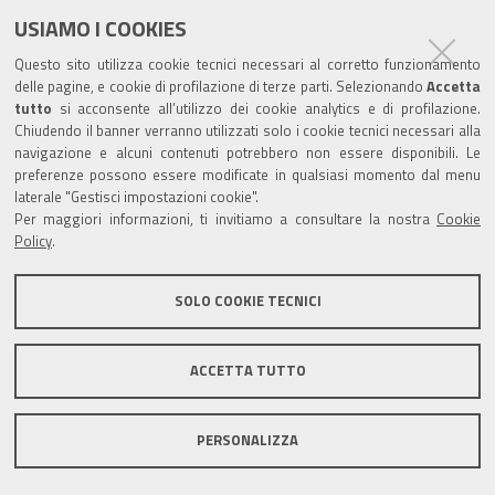
USIAMO I COOKIES
Trasparenza
Questo sito utilizza cookie tecnici necessari al corretto funzionamento
Amministrazione trasparente
delle pagine, e cookie di profilazione di terze parti. Selezionando
Accetta
tutto
si acconsente all’utilizzo dei cookie analytics e di profilazione.
Albo Camerale
Chiudendo il banner verranno utilizzati solo i cookie tecnici necessari alla
navigazione e alcuni contenuti potrebbero non essere disponibili. Le
Pubblicità Legale
preferenze possono essere modificate in qualsiasi momento dal menu
laterale "Gestisci impostazioni cookie".
Area riservata Amministratori
Per maggiori informazioni, ti invitiamo a consultare la nostra
Cookie
Policy
.
Accesso riservato agli Amministratori dell'ente
SOLO COOKIE TECNICI
ACCETTA TUTTO
Informativa generale
Informative privacy
Accessibilità
Note legali
PERSONALIZZA
Informativa estesa sui cookie
Social media policy