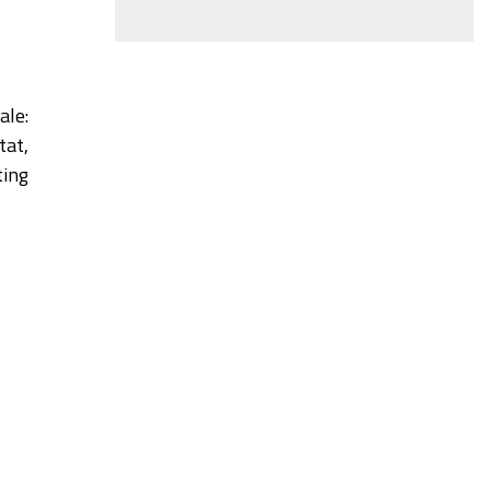
le:
tat,
ting