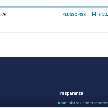
Azioni
026
FLUSSO RSS
STA
sul
documento
Trasparenza
Amministrazione traspare