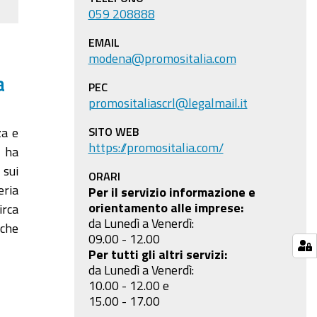
059 208888
EMAIL
modena@promositalia.com
a
PEC
promositaliascrl@legalmail.it
SITO WEB
za e
https://promositalia.com/
, ha
 sui
ORARI
eria
Per il servizio informazione e
orientamento alle imprese:
irca
da Lunedì a Venerdì:
iche
09.00 - 12.00
Per tutti gli altri servizi:
da Lunedì a Venerdì:
10.00 - 12.00 e
15.00 - 17.00