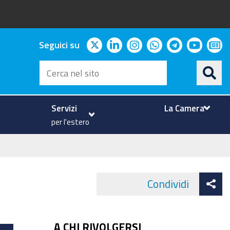
twitter
linkedin
instagram
whatsapp
telegram
youtu
ne
Seguici su
Cerca
nel
sito
Servizi
La Camera
per l'estero
At
Condividi
Face
co
A CHI RIVOLGERSI