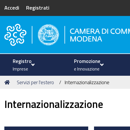
Accedi
Registrati
Camera di Commercio di Mode
Registro
Promozione
Imprese
e Innovazione
Tu
Home
Servizi per l'estero
Internazionalizzazione
sei
qui:
Internazionalizzazione