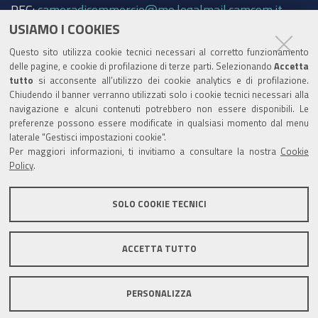
PEC:
cameradicommercio@mo.legalmail.camcom.it
USIAMO I COOKIES
Trasparenza
Questo sito utilizza cookie tecnici necessari al corretto funzionamento
Amministrazione trasparente
delle pagine, e cookie di profilazione di terze parti. Selezionando
Accetta
tutto
si acconsente all’utilizzo dei cookie analytics e di profilazione.
Albo Camerale
Chiudendo il banner verranno utilizzati solo i cookie tecnici necessari alla
navigazione e alcuni contenuti potrebbero non essere disponibili. Le
Pubblicità Legale
preferenze possono essere modificate in qualsiasi momento dal menu
laterale "Gestisci impostazioni cookie".
Area riservata Amministratori
Per maggiori informazioni, ti invitiamo a consultare la nostra
Cookie
Policy
.
Accesso riservato agli Amministratori dell'ente
SOLO COOKIE TECNICI
ACCETTA TUTTO
Informativa generale
Informative privacy
Accessibilità
Note legali
PERSONALIZZA
Informativa estesa sui cookie
Social media policy