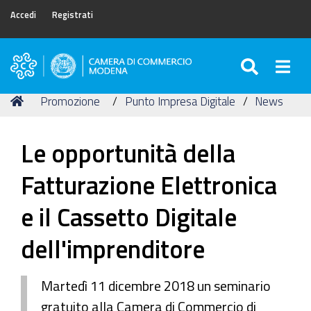
Accedi
Registrati
SEARC
Togg
Camera
di
Tu
Home
Promozione
Punto Impresa Digitale
News
Commercio
sei
di
qui:
Modena
Le opportunità della
Fatturazione Elettronica
e il Cassetto Digitale
dell'imprenditore
Martedì 11 dicembre 2018 un seminario
gratuito alla Camera di Commercio di