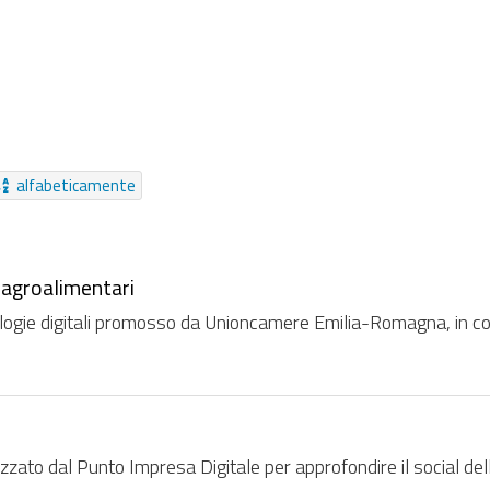
Riferimenti
Moduli
Video
Messaggio
Collezio
Collegamento
Audio
Struttura
Pagamento Online
Da sempre
alfabeticamente
e agroalimentari
nologie digitali promosso da Unioncamere Emilia-Romagna, in c
izzato dal Punto Impresa Digitale per approfondire il social de