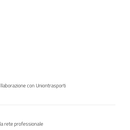
ne
Immagine
File
Area Tematica
Cartella
Evento
Canale
ollaborazione con Uniontrasporti
lla rete professionale