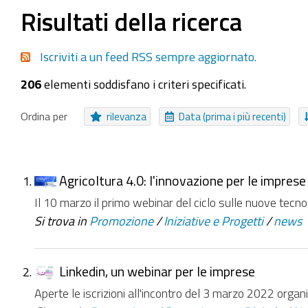
Seleziona tutti o nessuno
Risultati della ricerca
EasyForm
Pagina
Collezione Inviabile
Bando
Iscriviti a un feed RSS sempre aggiornato.
Cartella Approfondimento
Procedure
Notizia
206
elementi soddisfano i criteri specificati.
NUOVI ELEMENTI DA
Da ieri
Nell'ultima settimana
Nell'ultimo mese
Ordina per
rilevanza
Data (prima i più recenti)
Agricoltura 4.0: l'innovazione per le impres
Il 10 marzo il primo webinar del ciclo sulle nuove tec
Si trova in
Promozione
/
Iniziative e Progetti
/
news
Linkedin, un webinar per le imprese
Aperte le iscrizioni all'incontro del 3 marzo 2022 organ