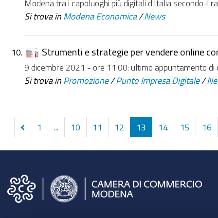
Modena tra i capoluoghi più digitali d'Italia secondo i
Si trova in
Modena Economica
/
News
Strumenti e strategie per vendere online co
9 dicembre 2021 - ore 11:00: ultimo appuntamento di que
Si trova in
Promozione
/
Punto Impresa Digitale
/
Ne
Precedenti
1
...
10
11
12
13
14
15
16
10
elementi