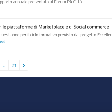
l rapporto annuale presentato al Forum PA Città
n le piattaforme di Marketplace e di Social commerce
st'anno per il ciclo formativo previsto dal progetto Eccellenz
ws
Successivi
...
21
10
elementi