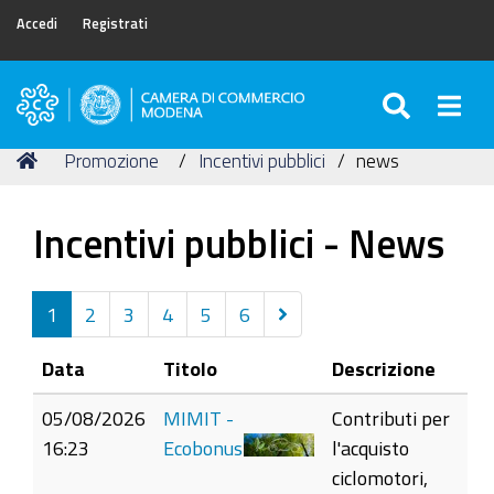
Accedi
Registrati
SEARC
Togg
Camera
di
Tu
Home
Promozione
Incentivi pubblici
news
Commercio
sei
di
qui:
Modena
Incentivi pubblici - News
Successivi
1
2
3
4
5
6
30
Data
Titolo
Descrizione
elementi
05/08/2026
MIMIT -
Contributi per
16:23
Ecobonus
l'acquisto
ciclomotori,