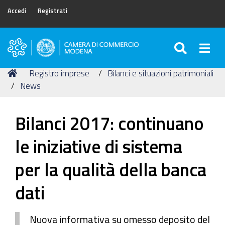
Accedi
Registrati
SEARC
Togg
Camera
di
Tu
Home
Registro imprese
Bilanci e situazioni patrimoniali
Commercio
sei
News
di
qui:
Modena
Bilanci 2017: continuano
le iniziative di sistema
per la qualità della banca
dati
Nuova informativa su omesso deposito del