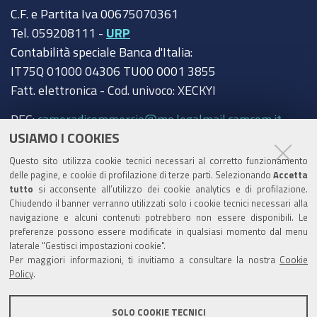
C.F. e Partita Iva 00675070361
Tel. 059208111 -
URP
Contabilità speciale Banca d'Italia:
IT75Q 01000 04306 TU00 0001 3855
Fatt. elettronica - Cod. univoco: XECKYI
PEC:
cameradicommercio@mo.legalmail.camcom.it
USIAMO I COOKIES
Trasparenza
Questo sito utilizza cookie tecnici necessari al corretto funzionamento
Amministrazione trasparente
delle pagine, e cookie di profilazione di terze parti. Selezionando
Accetta
tutto
si acconsente all’utilizzo dei cookie analytics e di profilazione.
Albo Camerale
Chiudendo il banner verranno utilizzati solo i cookie tecnici necessari alla
navigazione e alcuni contenuti potrebbero non essere disponibili. Le
Pubblicità Legale
preferenze possono essere modificate in qualsiasi momento dal menu
laterale "Gestisci impostazioni cookie".
Area riservata Amministratori
Per maggiori informazioni, ti invitiamo a consultare la nostra
Cookie
Policy
.
Accesso riservato agli Amministratori dell'ente
SOLO COOKIE TECNICI