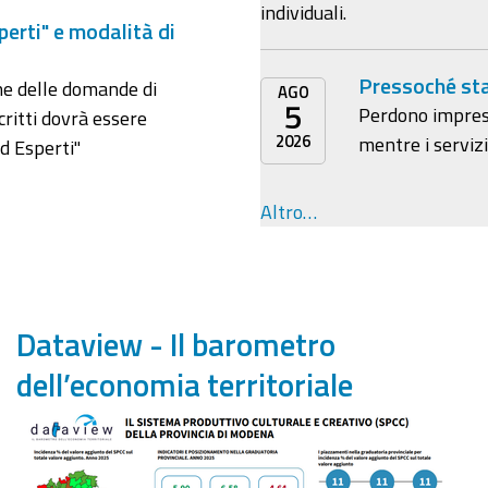
individuali.
erti" e modalità di
Pressoché sta
ne delle domande di
AGO
5
Perdono imprese 
scritti dovrà essere
2026
mentre i serviz
ed Esperti"
Altro…
Dataview - Il barometro
dell’economia territoriale