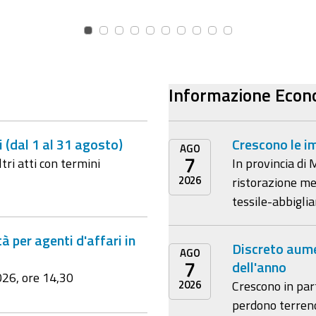
Informazione Econ
i (dal 1 al 31 agosto)
Crescono le i
AGO
7
tri atti con termini
In provincia di 
2026
ristorazione me
tessile-abbigl
 per agenti d'affari in
Discreto aume
AGO
7
dell'anno
026, ore 14,30
2026
Crescono in par
perdono terreno