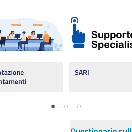
otazione
SARI
ntamenti
Questionario sul