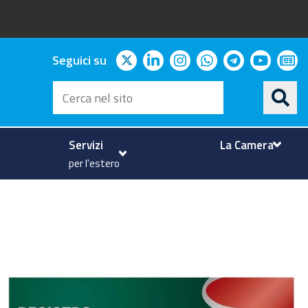
twitter
linkedin
instagram
whatsapp
telegram
youtu
ne
Seguici su
Cerca
nel
sito
Servizi
La Camera
per l'estero