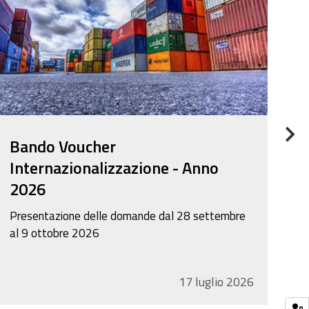
N
Bando Voucher
B
Internazionalizzazione - Anno
d
2026
Do
no
Presentazione delle domande dal 28 settembre
al 9 ottobre 2026
17
luglio
2026