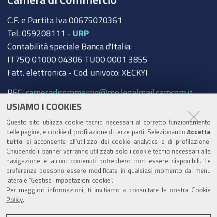
C.F. e Partita Iva 00675070361
Tel. 059208111 -
URP
Contabilità speciale Banca d'Italia:
IT75Q 01000 04306 TU00 0001 3855
Fatt. elettronica - Cod. univoco: XECKYI
PEC:
cameradicommercio@mo.legalmail.camcom.it
USIAMO I COOKIES
Trasparenza
Questo sito utilizza cookie tecnici necessari al corretto funzionamento
Amministrazione trasparente
delle pagine, e cookie di profilazione di terze parti. Selezionando
Accetta
tutto
si acconsente all’utilizzo dei cookie analytics e di profilazione.
Albo Camerale
Chiudendo il banner verranno utilizzati solo i cookie tecnici necessari alla
navigazione e alcuni contenuti potrebbero non essere disponibili. Le
Pubblicità Legale
preferenze possono essere modificate in qualsiasi momento dal menu
laterale "Gestisci impostazioni cookie".
Area riservata Amministratori
Per maggiori informazioni, ti invitiamo a consultare la nostra
Cookie
Policy
.
Accesso riservato agli Amministratori dell'ente