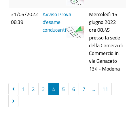
31/05/2022
Avviso Prova
Mercoledì 15
08:39
d'esame
giugno 2022
conducenti
ore 08,45
presso la sede
della Camera di
Commercio in
via Ganaceto
134 - Modena
Precedenti
1
2
3
4
5
6
7
...
11
30
Successivi
elementi
30
elementi