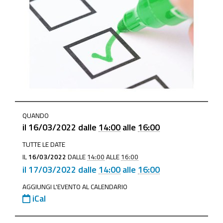
https://www.mo.camcom.it/registro-
QUANDO
imprese/attivita-
il
16/03/2022
dalle
14:00
alle
16:00
regolamentate/news/esami-
TUTTE LE DATE
mediatori-
IL
16/03/2022
DALLE
14:00
ALLE
16:00
sessione-
il
17/03/2022
dalle
14:00
alle
16:00
marzo-
2022
AGGIUNGI L'EVENTO AL CALENDARIO
iCal
Esami
mediatori