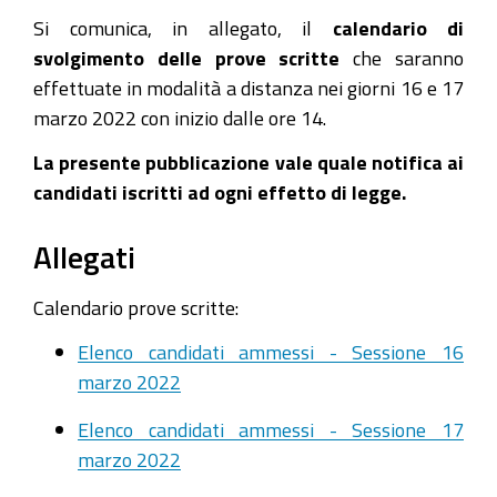
sessione
Si comunica, in allegato, il
calendario di
marzo
svolgimento delle prove scritte
che saranno
2022
effettuate in modalità a distanza nei giorni 16 e 17
2022-
marzo 2022 con inizio dalle ore 14.
03-
La presente pubblicazione vale quale notifica ai
16T14:00:00+01:00
candidati iscritti ad ogni effetto di legge.
2022-
03-
Allegati
16T16:00:00+01:00
Calendario prove scritte:
Calendario
di
Elenco candidati ammessi - Sessione 16
svolgimento
marzo 2022
del
Elenco candidati ammessi - Sessione 17
prove
marzo 2022
scritte