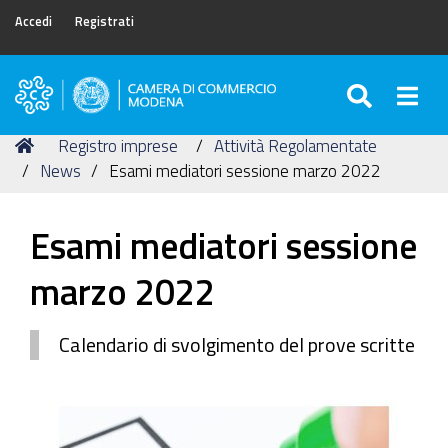
Accedi
Registrati
SEARC
Togg
Camera
di
Tu
Home
Registro imprese
Attività Regolamentate
Commercio
sei
News
Esami mediatori sessione marzo 2022
di
qui:
Modena
Esami mediatori sessione
marzo 2022
Calendario di svolgimento del prove scritte