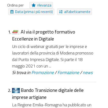
Pagamento Online
Procedure
Struttura
Ordina per
rilevanza
EasyForm
Canale
Immagine
Pagina
Data (prima i più recenti)
alfabeticamente
Evento
Collezione Inviabile
Moduli
Cartella Approfondimento
Area Tematica
Al via il progetto formativo
NUOVI ELEMENTI DA
Eccellenze in Digitale
Da ieri
Nell'ultima settimana
Un ciclo di webinar gratuiti per le imprese e
Nell'ultimo mese
Da sempre
lavoratori della provincia di Modena promosso
dal Punto Impresa Digitale. Si parte il 18
maggio 2021 con un ...
Si trova in
Promozione
/
Formazione
/
news
Bando Transizione digitale delle
imprese artigiane
La Regione Emilia-Romagna ha pubblicato un