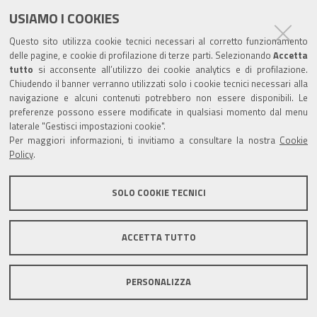
USIAMO I COOKIES
Trasparenza
Questo sito utilizza cookie tecnici necessari al corretto funzionamento
Amministrazione trasparente
delle pagine, e cookie di profilazione di terze parti. Selezionando
Accetta
tutto
si acconsente all’utilizzo dei cookie analytics e di profilazione.
Albo Camerale
Chiudendo il banner verranno utilizzati solo i cookie tecnici necessari alla
navigazione e alcuni contenuti potrebbero non essere disponibili. Le
Pubblicità Legale
preferenze possono essere modificate in qualsiasi momento dal menu
laterale "Gestisci impostazioni cookie".
Area riservata Amministratori
Per maggiori informazioni, ti invitiamo a consultare la nostra
Cookie
Policy
.
Accesso riservato agli Amministratori dell'ente
SOLO COOKIE TECNICI
ACCETTA TUTTO
Informativa generale
Informative privacy
Accessibilità
Note legali
PERSONALIZZA
Informativa estesa sui cookie
Social media policy