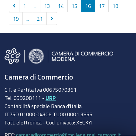
Precedenti
1
...
13
14
15
16
17
18
10
Successivi
19
...
21
elementi
10
elementi
Camera di Commercio
C.F. e Partita Iva 00675070361
Tel. 059208111 -
URP
Contabilità speciale Banca d'Italia:
IT75Q 01000 04306 TU00 0001 3855
Fatt. elettronica - Cod. univoco: XECKYI
PEC:
cameradicommercio@mo.legalmail.camcom.it