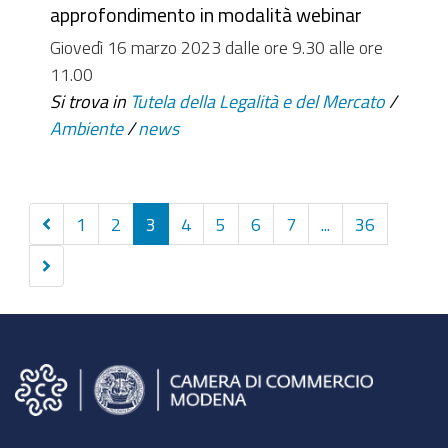
approfondimento in modalità webinar
Giovedì 16 marzo 2023 dalle ore 9.30 alle ore
11.00
Si trova in
Tutela della Legalità e del Mercato
/
Ambiente
/
news
Precedenti
1
2
3
4
5
6
7
...
36
10
Successivi
elementi
10
elementi