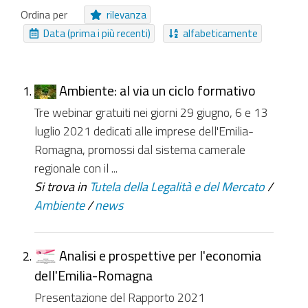
Cartella Approfondimento
Moduli
Ordina per
rilevanza
Collegamento
Procedure
Evento
Data (prima i più recenti)
alfabeticamente
Area Tematica
Collezione Inviabile
Cartella
Pagina
EasyForm
Audio
Riferimenti
Struttura
Collezione
Ambiente: al via un ciclo formativo
Tre webinar gratuiti nei giorni 29 giugno, 6 e 13
NUOVI ELEMENTI DA
luglio 2021 dedicati alle imprese dell'Emilia-
Da ieri
Nell'ultima settimana
Romagna, promossi dal sistema camerale
regionale con il ...
Nell'ultimo mese
Da sempre
Si trova in
Tutela della Legalità e del Mercato
/
Ambiente
/
news
Analisi e prospettive per l'economia
dell'Emilia-Romagna
Presentazione del Rapporto 2021