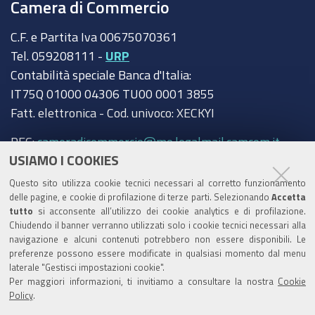
Camera di Commercio
C.F. e Partita Iva 00675070361
Tel. 059208111 -
URP
Contabilità speciale Banca d'Italia:
IT75Q 01000 04306 TU00 0001 3855
Fatt. elettronica - Cod. univoco: XECKYI
PEC:
cameradicommercio@mo.legalmail.camcom.it
USIAMO I COOKIES
Trasparenza
Questo sito utilizza cookie tecnici necessari al corretto funzionamento
Amministrazione trasparente
delle pagine, e cookie di profilazione di terze parti. Selezionando
Accetta
tutto
si acconsente all’utilizzo dei cookie analytics e di profilazione.
Albo Camerale
Chiudendo il banner verranno utilizzati solo i cookie tecnici necessari alla
navigazione e alcuni contenuti potrebbero non essere disponibili. Le
Pubblicità Legale
preferenze possono essere modificate in qualsiasi momento dal menu
laterale "Gestisci impostazioni cookie".
Area riservata Amministratori
Per maggiori informazioni, ti invitiamo a consultare la nostra
Cookie
Policy
.
Accesso riservato agli Amministratori dell'ente