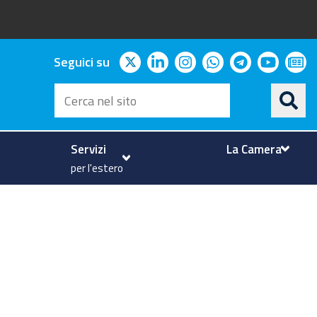
twitter
linkedin
instagram
whatsapp
telegram
youtu
ne
Seguici su
Cerca
nel
sito
Servizi
La Camera
per l'estero