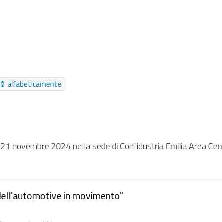
Riferimenti
Notizia
Bando
Collegamento
Aud
nto
Collezione Inviabile
Moduli
Cartella Approfondimen
Da sempre
alfabeticamente
 il 21 novembre 2024 nella sede di Confidustria Emilia Area C
 dell'automotive in movimento"