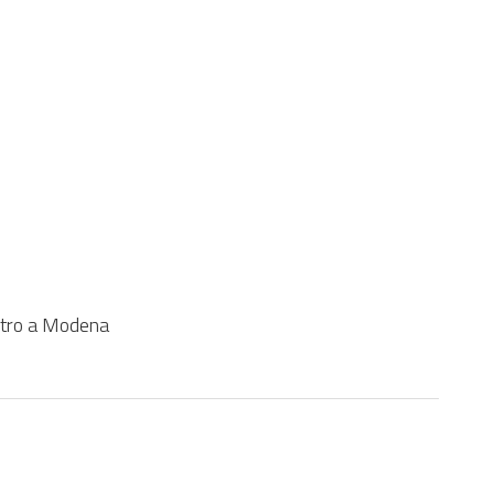
io
Pagamento Online
Procedure
Struttura
to
Area Tematica
entro a Modena