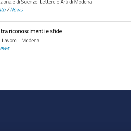
onale di Scienze, Lettere e Arti di Modena
ato
/
News
 tra riconoscimenti e sfide
l Lavoro - Modena
news