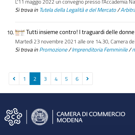
L'11 maggio 2022 un convegno presso l'Accademia Nazi
Si trova in
Tutela della Legalità e del Mercato
/
Arbitr
Tutti insieme contro! I traguardi delle donne
Martedì 23 novembre 2021 alle ore 14.30, Camera de
Si trova in
Promozione
/
Imprenditoria Femminile
/
Precedenti
Successivi
1
2
3
4
5
6
10
10
elementi
elementi