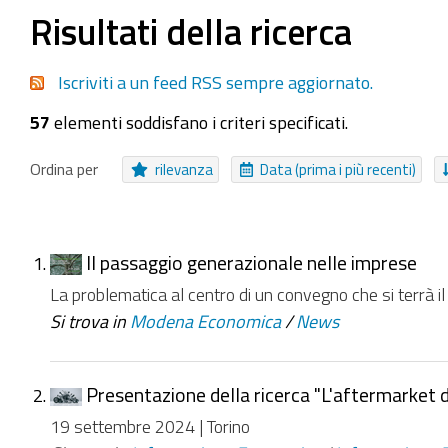
Seleziona tutti o nessuno
Risultati della ricerca
Collezione
Cartella
Messaggio
Video
File
Iscriviti a un feed RSS sempre aggiornato.
EasyForm
Canale
Immagine
Pagina
Eve
57
elementi soddisfano i criteri specificati.
NUOVI ELEMENTI DA
Da ieri
Nell'ultima settimana
Nell'ultimo mese
Ordina per
rilevanza
Data (prima i più recenti)
Il passaggio generazionale nelle imprese
La problematica al centro di un convegno che si terrà
Si trova in
Modena Economica
/
News
Presentazione della ricerca "L'aftermarket
19 settembre 2024 | Torino