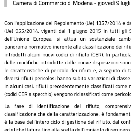
Camera di Commercio di Modena - giovedì 9 lugli
https://www.mo.camcom.it/tutela-
Con l'applicazione del Regolamento (Ue) 1357/2014 e da
legalita-
(Ue) 955/2014, vigenti dal 1 giugno 2015 in tutti gli
mercato/ambiente/news/incontro-
dell'Unione Europea, si attua un sostanziale cam
formativo-
panorama normativo inerente alla classificazione dei rifi
classificazione-
introdotti alcuni nuovi codici di rifiuto (CER). In particol
e-
delle modifiche introdotte dalle nuove disposizioni sono 
caratterizzazione-
le caratteristiche di pericolo dei rifiuti e, a seguito di t
dei-
diversi rifiuti pericolosi hanno subito variazioni di classe 
rifiuti-
in alcuni casi, rifiuti precedentemente classificati come 
nuove-
(codici CER a specchio) vengono riclassificati come pericolo
e-
La fase di identificazione del rifiuto, comprensi
vecchie-
classificazione che della caratterizzazione, è fondament
norme
è la base dell'intero ciclo di gestione del rifiuto, dal c
Incontro
ed etichettatura fino alla scelta dell'impianto di recupero 