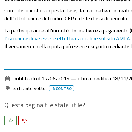
formativo
Con riferimento a questa fase, la normativa in materi
"Classificazione
dell'attribuzione del codice CER e delle classi di pericolo.
e
caratterizzazione
La partecipazione all'incontro formativo è a pagamento (€ 
dei
L'iscrizione deve essere effettuata on-line sul sito AMFA
.
rifiuti:
Il versamento della quota può essere eseguito mediante bo
nuove
e
vecchie
norme"
pubblicato il
17/06/2015
—
ultima modifica
18/11/2
2026-
archiviato sotto:
INCONTRO
08-
07T18:00:00+02:00
Questa pagina ti è stata utile?
2026-
08-
Si
No
07T19:00:00+02:00