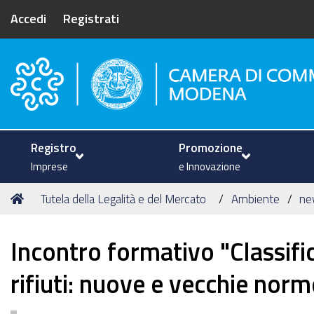
Accedi
Registrati
Camera di Commercio di Mode
Registro
Promozione
Imprese
e Innovazione
Tu
Home
Tutela della Legalità e del Mercato
Ambiente
ne
sei
qui:
Incontro formativo "Classifi
rifiuti: nuove e vecchie norm