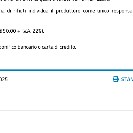
a di rifiuti individua il produttore come unico responsa
50,00 + I.V.A. 22%).
nifico bancario o carta di credito.
Azioni
025
STA
sul
documento