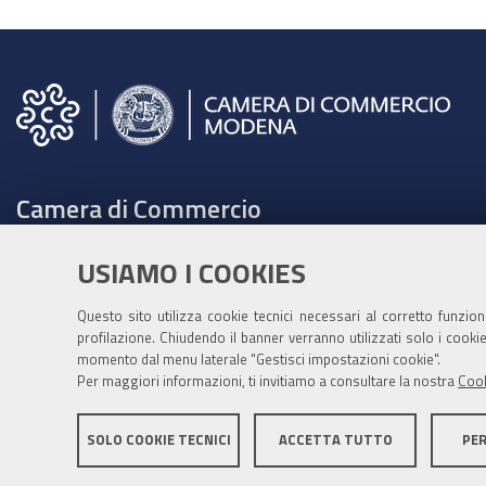
Camera
di
Commercio
di
Modena
-
giovedì
Camera di Commercio
9
C.F. e Partita Iva 00675070361
luglio
USIAMO I COOKIES
Tel. 059208111 -
URP
2015
Contabilità speciale Banca d'Italia:
dalle
Questo sito utilizza cookie tecnici necessari al corretto funzio
profilazione. Chiudendo il banner verranno utilizzati solo i cook
IT75Q 01000 04306 TU00 0001 3855
9:00
momento dal menu laterale "Gestisci impostazioni cookie".
Fatt. elettronica - Cod. univoco: XECKYI
alle
Per maggiori informazioni, ti invitiamo a consultare la nostra
Cook
13:30
PEC:
cameradicommercio@mo.legalmail.camcom.it
SOLO COOKIE TECNICI
ACCETTA TUTTO
PE