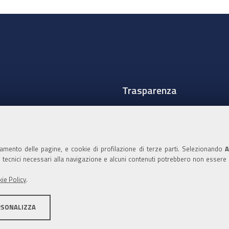
Trasparenza
Amministrazione traspare
Albo Camerale
namento delle pagine, e cookie di profilazione di terze parti. Selezionando
A
Pubblicità Legale
ie tecnici necessari alla navigazione e alcuni contenuti potrebbero non essere
Area riservata Amminist
ie Policy
.
Accesso riservato agli Ammi
RSONALIZZA