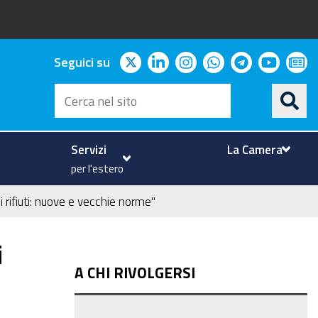
twitter
linkedin
instagram
whatsapp
telegram
youtu
ne
Seguici su
Cerca
nel
sito
Servizi
La Camera
per l'estero
i rifiuti: nuove e vecchie norme"
i
A CHI RIVOLGERSI