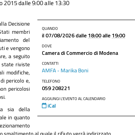
o 2015 dalle 9:00 alle 13:30
lla Decisione
QUANDO
 Stati membri
il
07/08/2026
dalle
18:00
alle
19:00
biamento del
DOVE
uti e vengono
Camera di Commercio di Modena
are, a seguito
CONTATTI
state riviste
AMFA - Marika Boni
ali modifiche,
di pericolo e,
TELEFONO
059 208221
non pericolosi
si.
AGGIUNGI L'EVENTO AL CALENDARIO
iCal
va sia della
ale in quanto
onfezionamento
o smaltimento al quale il rifiuto verrà indirizzato.