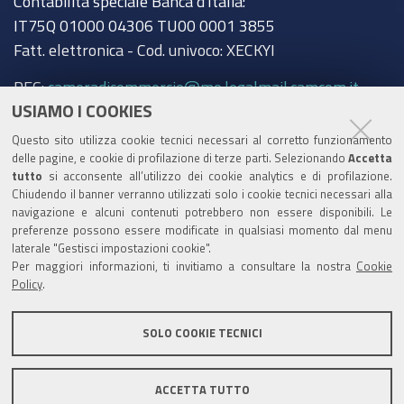
Contabilità speciale Banca d'Italia:
IT75Q 01000 04306 TU00 0001 3855
Fatt. elettronica - Cod. univoco: XECKYI
PEC:
cameradicommercio@mo.legalmail.camcom.it
USIAMO I COOKIES
Trasparenza
Questo sito utilizza cookie tecnici necessari al corretto funzionamento
Amministrazione trasparente
delle pagine, e cookie di profilazione di terze parti. Selezionando
Accetta
tutto
si acconsente all’utilizzo dei cookie analytics e di profilazione.
Albo Camerale
Chiudendo il banner verranno utilizzati solo i cookie tecnici necessari alla
navigazione e alcuni contenuti potrebbero non essere disponibili. Le
Pubblicità Legale
preferenze possono essere modificate in qualsiasi momento dal menu
laterale "Gestisci impostazioni cookie".
Area riservata Amministratori
Per maggiori informazioni, ti invitiamo a consultare la nostra
Cookie
Policy
.
Accesso riservato agli Amministratori dell'ente
SOLO COOKIE TECNICI
ACCETTA TUTTO
Informativa generale
Informative privacy