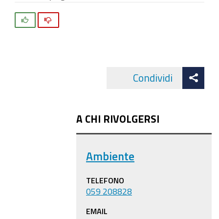
Si
No
Att
Condividi
Facebo
cond
A CHI RIVOLGERSI
Ambiente
TELEFONO
059 208828
EMAIL