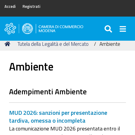
Accedi
Registrati
SEARC
Togg
Camera
di
Tu
Home
Tutela della Legalità e del Mercato
Ambiente
Commercio
sei
di
qui:
Modena
Ambiente
Adempimenti Ambiente
MUD 2026: sanzioni per presentazione
tardiva, omessa o incompleta
La comunicazione MUD 2026 presentata entro il