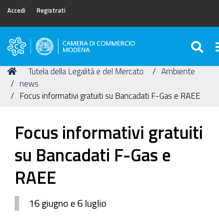
Accedi
Registrati
SE
Camera
di
Tu
Home
Tutela della Legalità e del Mercato
Ambiente
Commercio
sei
news
di
qui:
Focus informativi gratuiti su Bancadati F-Gas e RAEE
Modena
Focus informativi gratuiti
su Bancadati F-Gas e
RAEE
16 giugno e 6 luglio