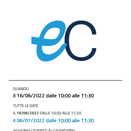
https://www.mo.camcom.it/tutela-
QUANDO
legalita-
il
16/06/2022
dalle
10:00
alle
11:30
mercato/ambiente/news/focus-
TUTTE LE DATE
informativi-
IL
16/06/2022
DALLE
10:00
ALLE
11:30
gratuiti-
il
06/07/2022
dalle
10:00
alle
11:30
su-
AGGIUNGI L'EVENTO AL CALENDARIO