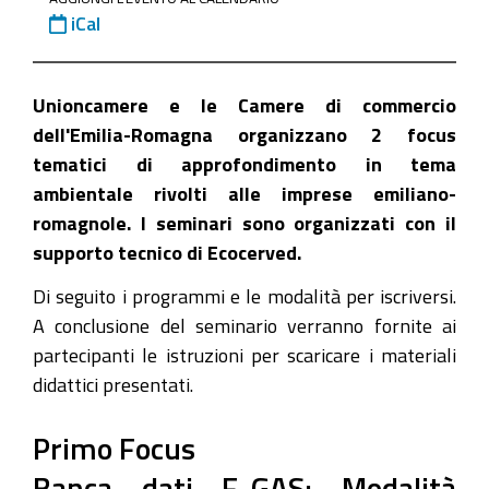
bancadati-
iCal
f-
gas-
e-
Unioncamere e le Camere di commercio
raee
dell'Emilia-Romagna organizzano 2 focus
Focus
tematici di approfondimento in tema
informativi
ambientale rivolti alle imprese emiliano-
gratuiti
romagnole. I seminari sono organizzati con il
su
supporto tecnico di Ecocerved.
Bancadati
Di seguito i programmi e le modalità per iscriversi.
F-
A conclusione del seminario verranno fornite ai
Gas
partecipanti le istruzioni per scaricare i materiali
e
didattici presentati.
RAEE
2022-
Primo Focus
06-
Banca dati F-GAS: Modalità
16T10:00:00+02:00