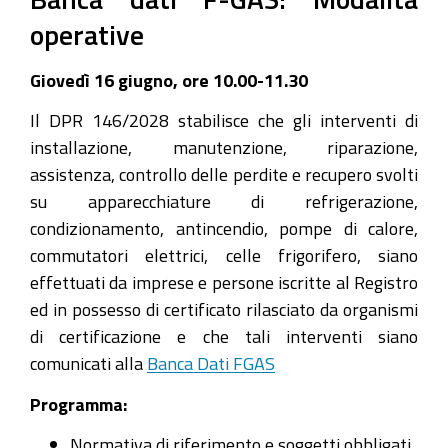
operative
2022-
06-
Giovedì 16 giugno, ore 10.00-11.30
16T11:30:00+02:00
Il DPR 146/2028 stabilisce che gli interventi di
16
installazione, manutenzione, riparazione,
giugno
assistenza, controllo delle perdite e recupero svolti
e
su apparecchiature di refrigerazione,
6
condizionamento, antincendio, pompe di calore,
luglio
commutatori elettrici, celle frigorifero, siano
effettuati da imprese e persone iscritte al Registro
ed in possesso di certificato rilasciato da organismi
di certificazione e che tali interventi siano
comunicati alla
Banca Dati FGAS
Programma:
Normativa di riferimento e soggetti obbligati