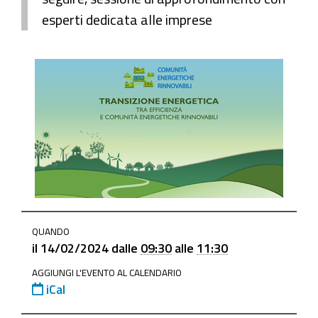
esperti dedicata alle imprese
https://www.mo.camcom.it/tutela-
QUANDO
legalita-
il
14/02/2024
dalle
09:30
alle
11:30
mercato/ambiente/news/evento-
AGGIUNGI L'EVENTO AL CALENDARIO
sulle-
iCal
comunita-
energetiche-