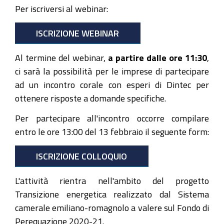
14T11:30:00+01:00
Per iscriversi al webinar:
Il
14
ISCRIZIONE WEBINAR
febbraio
Al termine del webinar,
a partire dalle ore 11:30
,
un
ci sarà la possibilità per le imprese di partecipare
webinar
ad un incontro corale con esperi di Dintec per
gratuito
ottenere risposte a domande specifiche.
e,
a
Per partecipare all'incontro occorre compilare
seguire,
entro le ore 13:00 del 13 febbraio il seguente form:
sessione
di
ISCRIZIONE COLLOQUIO
approfondimento
con
L'attività rientra nell'ambito del progetto
esperti
Transizione energetica realizzato dal Sistema
dedicata
camerale emiliano-romagnolo a valere sul Fondo di
alle
Perequazione 2020-21.