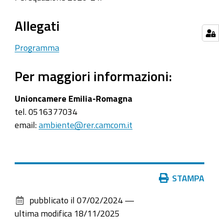
imprese
Allegati
Programma
Per maggiori informazioni:
Unioncamere Emilia-Romagna
tel. 0516377034
email:
ambiente@rer.camcom.it
Azioni
STAMPA
sul
pubblicato il
07/02/2024
—
documento
ultima modifica
18/11/2025