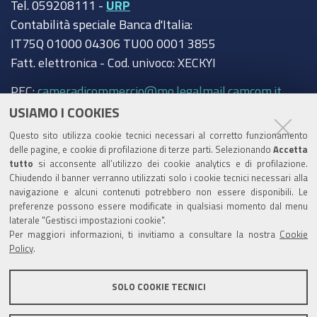
Tel. 059208111 -
URP
Contabilità speciale Banca d'Italia:
IT75Q 01000 04306 TU00 0001 3855
Fatt. elettronica - Cod. univoco: XECKYI
PEC:
cameradicommercio@mo.legalmail.camcom.it
USIAMO I COOKIES
Trasparenza
Questo sito utilizza cookie tecnici necessari al corretto funzionamento
Amministrazione trasparente
delle pagine, e cookie di profilazione di terze parti. Selezionando
Accetta
tutto
si acconsente all’utilizzo dei cookie analytics e di profilazione.
Albo Camerale
Chiudendo il banner verranno utilizzati solo i cookie tecnici necessari alla
navigazione e alcuni contenuti potrebbero non essere disponibili. Le
Pubblicità Legale
preferenze possono essere modificate in qualsiasi momento dal menu
laterale "Gestisci impostazioni cookie".
Area riservata Amministratori
Per maggiori informazioni, ti invitiamo a consultare la nostra
Cookie
Policy
.
Accesso riservato agli Amministratori dell'ente
SOLO COOKIE TECNICI