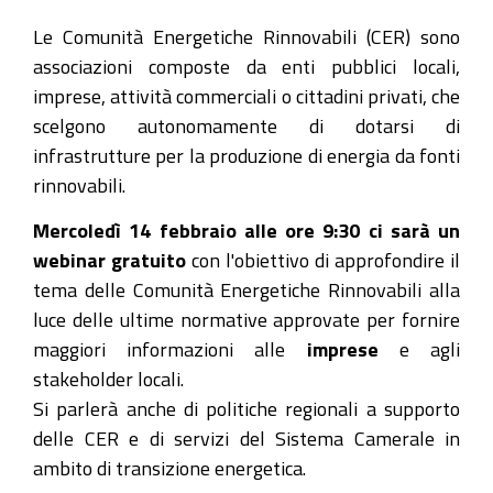
rinnovabili-
Le Comunità Energetiche Rinnovabili (CER) sono
14-
associazioni composte da enti pubblici locali,
2-
imprese, attività commerciali o cittadini privati, che
2024
scelgono autonomamente di dotarsi di
Conosciamo
infrastrutture per la produzione di energia da fonti
meglio
rinnovabili.
le
Mercoledì 14 febbraio alle ore 9:30 ci sarà un
Comunità
webinar gratuito
con l'obiettivo di approfondire il
Energetiche
tema delle Comunità Energetiche Rinnovabili alla
Rinnovabili
luce delle ultime normative approvate per fornire
2024-
maggiori informazioni alle
imprese
e agli
02-
stakeholder locali.
14T09:30:00+01:00
Si parlerà anche di politiche regionali a supporto
2024-
delle CER e di servizi del Sistema Camerale in
02-
ambito di transizione energetica.