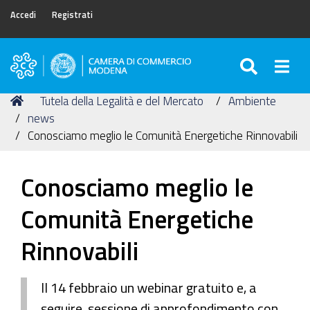
Accedi
Registrati
SEARC
Togg
Camera
di
Tu
Home
Tutela della Legalità e del Mercato
Ambiente
Commercio
sei
news
di
qui:
Conosciamo meglio le Comunità Energetiche Rinnovabili
Modena
Conosciamo meglio le
Comunità Energetiche
Rinnovabili
Il 14 febbraio un webinar gratuito e, a
seguire, sessione di approfondimento con