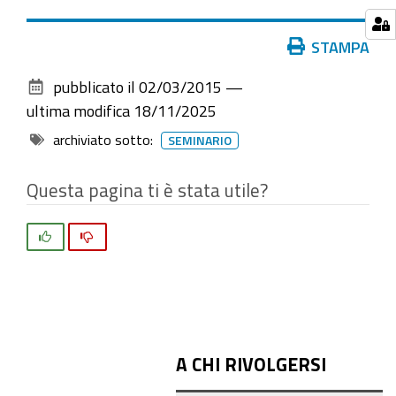
MUD
Azioni
STAMPA
2026-
sul
08-
pubblicato il
02/03/2015
—
documento
07T11:00:00+02:00
ultima modifica
18/11/2025
2026-
archiviato sotto:
SEMINARIO
08-
07T12:00:00+02:00
Questa pagina ti è stata utile?
Giovedì
19
Si
No
marzo
2015,
ore
9,00,
presso
A CHI RIVOLGERSI
la