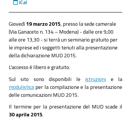
e-
iCal
presentazione-
della-
Giovedì
19 marzo 2015
, presso la sede camerale
dichiarazione-
(Via Ganaceto n. 134 – Modena) - dalle ore 9,00
mud
alle ore 13,30 - si terrà un seminario gratuito per
Dichiarazione
le imprese ed i soggetti tenuti alla presentazione
MUD
della dichiarazione MUD 2015.
2015:
Seminario
L'accesso è libero e gratuito.
gratuito
Sul sito sono disponibili le
istruzioni
e la
per
modulistica
per la compilazione e la presentazione
la
delle comunicazioni MUD 2015.
compilazione
e
Il termine per la presentazione del MUD scade il
presentazione
30 aprile 2015
.
della
dichiarazione