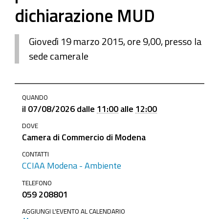
dichiarazione MUD
Giovedì 19 marzo 2015, ore 9,00, presso la
sede camerale
https://www.mo.camcom.it/tutela-
QUANDO
legalita-
il
07/08/2026
dalle
11:00
alle
12:00
mercato/ambiente/news/dichiarazione-
DOVE
mud-
Camera di Commercio di Modena
2015-
seminario-
CONTATTI
CCIAA Modena - Ambiente
gratuito-
per-
TELEFONO
059 208801
la-
compilazione-
AGGIUNGI L'EVENTO AL CALENDARIO