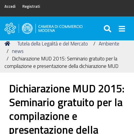
Accedi
Registrati
SEARC
Togg
Camera
di
Tu
Home
Tutela della Legalità e del Mercato
Ambiente
Commercio
sei
news
di
qui:
Dichiarazione MUD 2015: Seminario gratuito per la
Modena
compilazione e presentazione della dichiarazione MUD
Dichiarazione MUD 2015:
Seminario gratuito per la
compilazione e
presentazione della