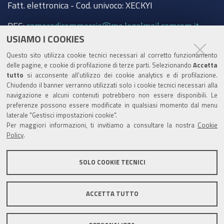
Fatt. elettronica - Cod. univoco: XECKYI
PEC:
cameradicommercio@mo.legalmail.camcom.it
USIAMO I COOKIES
Trasparenza
Questo sito utilizza cookie tecnici necessari al corretto funzionamento
Amministrazione trasparente
delle pagine, e cookie di profilazione di terze parti. Selezionando
Accetta
tutto
si acconsente all’utilizzo dei cookie analytics e di profilazione.
Albo Camerale
Chiudendo il banner verranno utilizzati solo i cookie tecnici necessari alla
navigazione e alcuni contenuti potrebbero non essere disponibili. Le
Pubblicità Legale
preferenze possono essere modificate in qualsiasi momento dal menu
laterale "Gestisci impostazioni cookie".
Area riservata Amministratori
Per maggiori informazioni, ti invitiamo a consultare la nostra
Cookie
Policy
.
Accesso riservato agli Amministratori dell'ente
SOLO COOKIE TECNICI
ACCETTA TUTTO
Informativa generale
Informative privacy
Accessibilità
Note legali