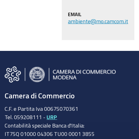
sede
camerale
EMAIL
ambiente@mo.camcom.it
Camera di Commercio
C.F. e Partita Iva 00675070361
Tel. 059208111 -
URP
Contabilità speciale Banca d'Italia:
IT75Q 01000 04306 TU00 0001 3855