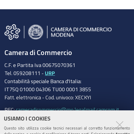
Camera di Commercio
C.F. e Partita Iva 00675070361
Tel. 059208111 -
URP
Contabilità speciale Banca d'Italia:
IT75Q 01000 04306 TU00 0001 3855
Fatt. elettronica - Cod. univoco: XECKYI
PEC:
cameradicommercio@mo.legalmail.camcom.it
USIAMO I COOKIES
Trasparenza
Questo sito utilizza cookie tecnici necessari al corretto funzionamento
Amministrazione trasparente