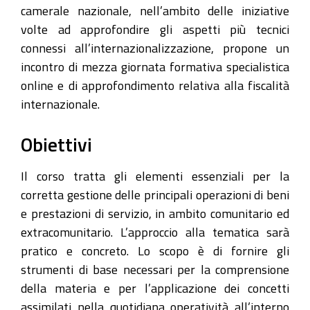
internazionale
camerale nazionale, nell’ambito delle iniziative
dalla
volte ad approfondire gli aspetti più tecnici
teoria
connessi all’internazionalizzazione, propone un
alla
incontro di mezza giornata formativa specialistica
pratica
online e di approfondimento relativa alla fiscalità
internazionale.
2024-
02-
Obiettivi
28T09:30:00+01:00
2024-
Il corso tratta gli elementi essenziali per la
02-
corretta gestione delle principali operazioni di beni
28T13:30:00+01:00
e prestazioni di servizio, in ambito comunitario ed
Webinar
extracomunitario. L’approccio alla tematica sarà
il
pratico e concreto. Lo scopo è di fornire gli
28
strumenti di base necessari per la comprensione
febbraio
della materia e per l’applicazione dei concetti
assimilati nella quotidiana operatività all’interno