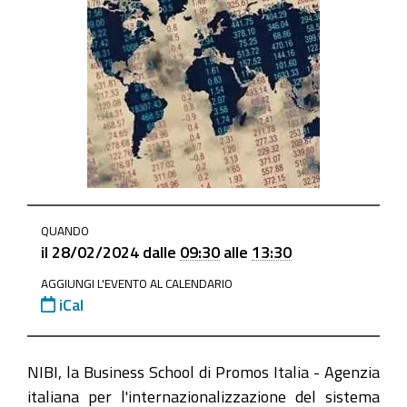
https://www.mo.camcom.it/servizi-
QUANDO
estero/internazionalizzazione/news/fiscalita-
il
28/02/2024
dalle
09:30
alle
13:30
internazionale-
AGGIUNGI L'EVENTO AL CALENDARIO
dalla-
iCal
teoria-
alla-
pratica
NIBI, la Business School di Promos Italia - Agenzia
Fiscalità
italiana per l'internazionalizzazione del sistema