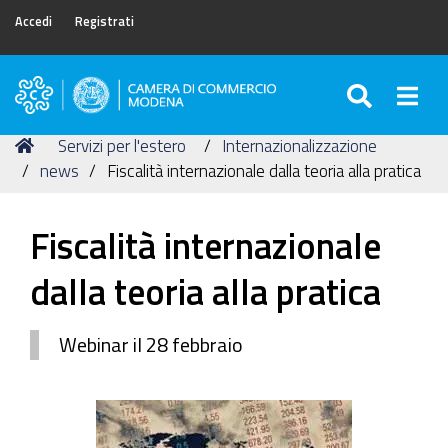
Accedi
Registrati
SEARC
Togg
Camera
di
Tu
Home
Servizi per l'estero
Internazionalizzazione
Commercio
sei
news
Fiscalità internazionale dalla teoria alla pratica
di
qui:
Modena
Fiscalità internazionale
dalla teoria alla pratica
Webinar il 28 febbraio