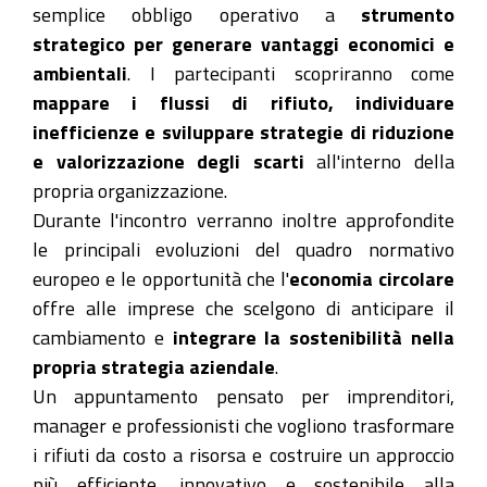
15T14:30:00+02:00
semplice obbligo operativo a
strumento
2026-
strategico per generare vantaggi economici e
04-
ambientali
. I partecipanti scopriranno come
15T16:30:00+02:00
mappare i flussi di rifiuto, individuare
inefficienze e sviluppare strategie di riduzione
15
e valorizzazione degli scarti
all'interno della
aprile
propria organizzazione.
2026,
Durante l'incontro verranno inoltre approfondite
14:30-
le principali evoluzioni del quadro normativo
16:30
europeo e le opportunità che l'
economia circolare
offre alle imprese che scelgono di anticipare il
cambiamento e
integrare la sostenibilità nella
propria strategia aziendale
.
Un appuntamento pensato per imprenditori,
manager e professionisti che vogliono trasformare
i rifiuti da costo a risorsa e costruire un approccio
più efficiente, innovativo e sostenibile alla