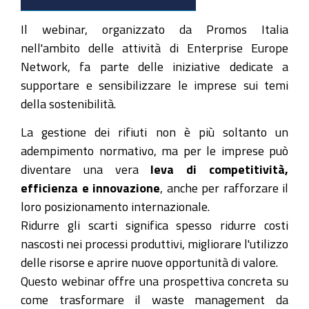
come-
leva-
Il webinar, organizzato da Promos Italia
strategica-
nell'ambito delle attività di Enterprise Europe
dimpresa
Network, fa parte delle iniziative dedicate a
Economia
supportare e sensibilizzare le imprese sui temi
circolare:
della sostenibilità.
la
La gestione dei rifiuti non è più soltanto un
gestione
adempimento normativo, ma per le imprese può
dei
diventare una vera
leva di competitività,
rifiuti
efficienza e innovazione
, anche per rafforzare il
come
loro posizionamento internazionale.
leva
Ridurre gli scarti significa spesso ridurre costi
strategica
nascosti nei processi produttivi, migliorare l'utilizzo
d'impresa
delle risorse e aprire nuove opportunità di valore.
2026-
Questo webinar offre una prospettiva concreta su
04-
come trasformare il waste management da