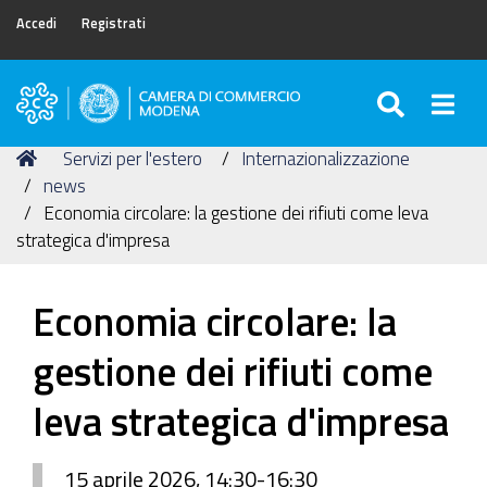
Accedi
Registrati
SEARC
Togg
Camera
di
Tu
Home
Servizi per l'estero
Internazionalizzazione
Commercio
sei
news
di
qui:
Economia circolare: la gestione dei rifiuti come leva
Modena
strategica d'impresa
Economia circolare: la
gestione dei rifiuti come
leva strategica d'impresa
15 aprile 2026, 14:30-16:30