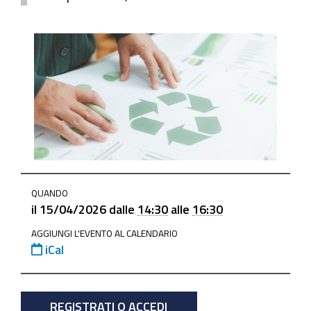
https://www.mo.camcom.it/servizi-
QUANDO
estero/internazionalizzazione/news/economia-
il
15/04/2026
dalle
14:30
alle
16:30
circolare-
AGGIUNGI L'EVENTO AL CALENDARIO
la-
iCal
gestione-
dei-
rifiuti-
REGISTRATI O ACCEDI