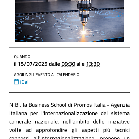
https://www.mo.camcom.it/servizi-
QUANDO
estero/internazionalizzazione/news/dual-
il
15/07/2025
dalle
09:30
alle
13:30
use-
AGGIUNGI L'EVENTO AL CALENDARIO
export-
iCal
control-
e-
focus-
NIBI, la Business School di Promos Italia - Agenzia
restrizioni
italiana per l'internazionalizzazione del sistema
Dual
camerale nazionale, nell'ambito delle iniziative
Use
volte ad approfondire gli aspetti più tecnici
Export
connessi all'internazionalizzazione, propone un