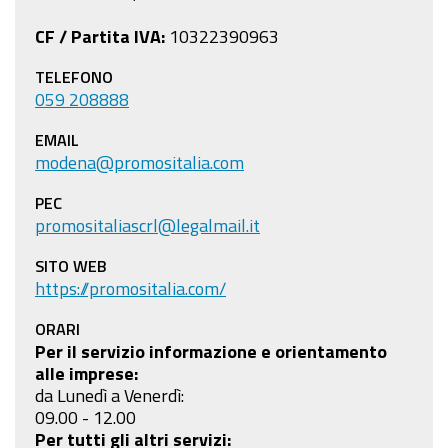
CF / Partita IVA:
10322390963
TELEFONO
059 208888
EMAIL
modena@promositalia.com
PEC
promositaliascrl@legalmail.it
SITO WEB
https://promositalia.com/
ORARI
Per il servizio informazione e orientamento
alle imprese:
da Lunedì a Venerdì:
09.00 - 12.00
Per tutti gli altri servizi: