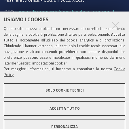
PEC:
cameradicommercio@mo.legalmail.camcom.it
USIAMO I COOKIES
Trasparenza
Questo sito utilizza cookie tecnici necessari al corretto funzionamento
Amministrazione trasparente
delle pagine, e cookie di profilazione di terze parti. Selezionando
Accetta
tutto
si acconsente all’utilizzo dei cookie analytics e di profilazione.
Albo Camerale
Chiudendo il banner verranno utilizzati solo i cookie tecnici necessari alla
navigazione e alcuni contenuti potrebbero non essere disponibili. Le
Pubblicità Legale
preferenze possono essere modificate in qualsiasi momento dal menu
laterale "Gestisci impostazioni cookie".
Area riservata Amministratori
Per maggiori informazioni, ti invitiamo a consultare la nostra
Cookie
Policy
.
Accesso riservato agli Amministratori dell'ente
SOLO COOKIE TECNICI
ACCETTA TUTTO
Informativa generale
Informative privacy
Accessibilità
Note legali
PERSONALIZZA