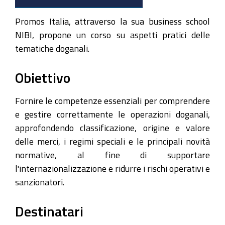
Dogane
e
Promos Italia, attraverso la sua business school
strumenti
NIBI, propone un corso su aspetti pratici delle
operativi
tematiche doganali.
per
l'internazionalizzazione
Obiettivo
2026-
Fornire le competenze essenziali per comprendere
07-
e gestire correttamente le operazioni doganali,
14T10:00:00+02:00
approfondendo classificazione, origine e valore
2026-
delle merci, i regimi speciali e le principali novità
07-
normative, al fine di supportare
14T12:00:00+02:00
l'internazionalizzazione e ridurre i rischi operativi e
14
sanzionatori.
luglio
2026,
Destinatari
10:00-