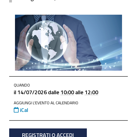
https://www.mo.camcom.it/servizi-
QUANDO
estero/internazionalizzazione/news/dogane-
il
14/07/2026
dalle
10:00
alle
12:00
e-
AGGIUNGI L'EVENTO AL CALENDARIO
strumenti-
iCal
operativi-
per-
linternazionalizzazione
REGISTRATI O ACCEDI