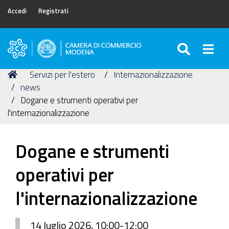
Accedi
Registrati
SEARC
Togg
Camera
di
Tu
Home
Servizi per l'estero
Internazionalizzazione
Commercio
sei
news
di
qui:
Dogane e strumenti operativi per
Modena
l'internazionalizzazione
Dogane e strumenti
operativi per
l'internazionalizzazione
14 luglio 2026, 10:00-12:00