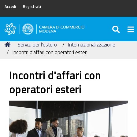
Accedi
Registrati
SEA
To
Camera
di
Tu
Home
Servizi per l'estero
Internazionalizzazione
Commercio
sei
Incontri d'affari con operatori esteri
di
qui:
Modena
Incontri d'affari con
operatori esteri