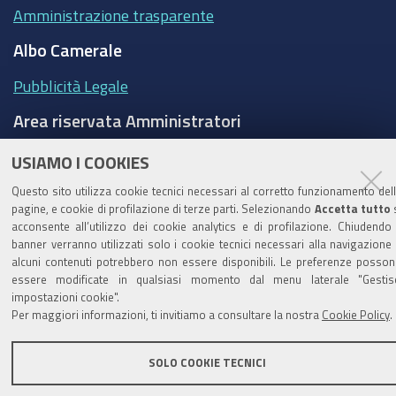
Amministrazione trasparente
Albo Camerale
Pubblicità Legale
Area riservata Amministratori
Accesso riservato agli Amministratori dell'ente
USIAMO I COOKIES
Questo sito utilizza cookie tecnici necessari al corretto funzionamento del
pagine, e cookie di profilazione di terze parti. Selezionando
Accetta tutto
acconsente all’utilizzo dei cookie analytics e di profilazione. Chiudendo 
banner verranno utilizzati solo i cookie tecnici necessari alla navigazione
Informativa generale
Informative privacy
alcuni contenuti potrebbero non essere disponibili. Le preferenze posso
Accessibilità
Note legali
essere modificate in qualsiasi momento dal menu laterale "Gestis
impostazioni cookie".
Informativa estesa sui cookie
Social media policy
Per maggiori informazioni, ti invitiamo a consultare la nostra
Cookie Policy
.
SOLO COOKIE TECNICI