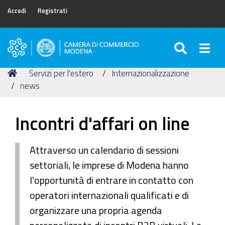
Accedi
Registrati
SEARC
Togg
Camera
di
Tu
Home
Servizi per l'estero
Internazionalizzazione
Commercio
sei
news
di
qui:
Modena
Incontri d'affari on line
Attraverso un calendario di sessioni
settoriali, le imprese di Modena hanno
l'opportunità di entrare in contatto con
operatori internazionali qualificati e di
organizzare una propria agenda