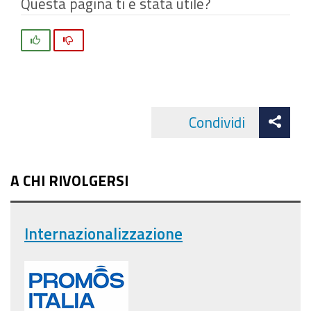
Questa pagina ti è stata utile?
Si
No
Att
Condividi
Facebo
cond
A CHI RIVOLGERSI
Internazionalizzazione