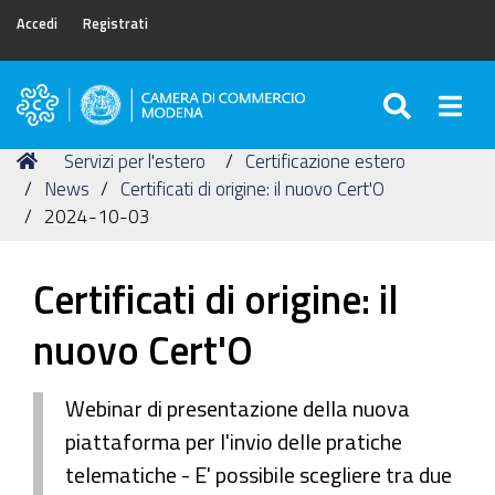
Accedi
Registrati
SEARC
Togg
Camera
di
Tu
Home
Servizi per l'estero
Certificazione estero
Commercio
sei
News
Certificati di origine: il nuovo Cert'O
di
qui:
2024-10-03
Modena
Certificati di origine: il
nuovo Cert'O
Webinar di presentazione della nuova
piattaforma per l'invio delle pratiche
telematiche - E' possibile scegliere tra due