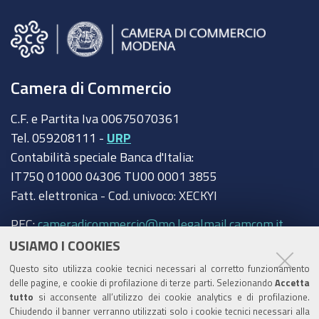
Camera di Commercio
C.F. e Partita Iva 00675070361
Tel. 059208111 -
URP
Contabilità speciale Banca d'Italia:
IT75Q 01000 04306 TU00 0001 3855
Fatt. elettronica - Cod. univoco: XECKYI
PEC:
cameradicommercio@mo.legalmail.camcom.it
USIAMO I COOKIES
Trasparenza
Questo sito utilizza cookie tecnici necessari al corretto funzionamento
Amministrazione trasparente
delle pagine, e cookie di profilazione di terze parti. Selezionando
Accetta
tutto
si acconsente all’utilizzo dei cookie analytics e di profilazione.
Albo Camerale
Chiudendo il banner verranno utilizzati solo i cookie tecnici necessari alla