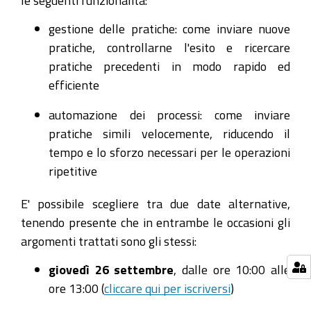
le seguenti funzionalità:
nuovo
gestione delle pratiche: come inviare nuove
Cert'O
pratiche, controllarne l'esito e ricercare
2024-
pratiche precedenti in modo rapido ed
10-
efficiente
03T10:00:00+02:00
automazione dei processi: come inviare
2024-
pratiche simili velocemente, riducendo il
10-
tempo e lo sforzo necessari per le operazioni
03T13:00:00+02:00
ripetitive
Webinar
di
E' possibile scegliere tra due date alternative,
presentazione
tenendo presente che in entrambe le occasioni gli
della
argomenti trattati sono gli stessi:
nuova
giovedì 26 settembre
, dalle ore 10:00 alle
piattaforma
ore 13:00 (
cliccare qui per iscriversi
)
per
l'invio