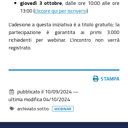
giovedì 3 ottobre
, dalle ore 10:00 alle ore
delle
13:00 (
cliccare qui per iscriversi
)
pratiche
telematiche
L'adesione a questa iniziativa è a titolo gratuito; la
-
partecipazione è garantita ai primi 3.000
E'
richiedenti per webinar. L'incontro non verrà
possibile
registrato.
scegliere
tra
due
date
Azioni
STAMPA
alternative:
sul
26
pubblicato il
10/09/2024
—
documento
settembre
ultima modifica
04/10/2024
e
archiviato sotto:
WEBINAR
3
ottobre