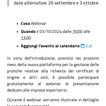
date alternative: 26 settembre e 3 ottobre
https://www.mo.camcom.it/servizi-
Cosa
Webinar
estero/certificazione-
Quando
il
03/10/2024
dalle
10:00
alle
estero/news/certificati-
13:00
di-
origine-
Aggiungi l'evento al calendario
iCal
il-
nuovo-
In vista dell'introduzione, prevista nei prossimi
certo/2024-
mesi, della nuova piattaforma per la gestione delle
10-
pratiche relative alla richiesta dei certificati di
03
origine e altri visti, è possibile partecipare
gratuitamente al webinar di presentazione
Certificati
dedicato alle imprese esportatrici.
di
origine:
Durante il webinar verranno illustrate in dettaglio
il