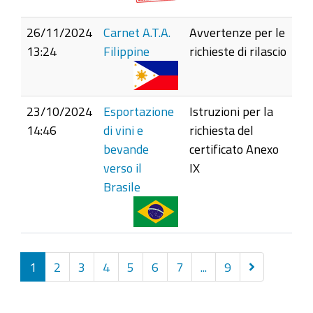
26/11/2024
Carnet A.T.A.
Avvertenze per le
13:24
Filippine
richieste di rilascio
23/10/2024
Esportazione
Istruzioni per la
14:46
di vini e
richiesta del
bevande
certificato Anexo
verso il
IX
Brasile
Successivi
1
2
3
4
5
6
7
...
9
10
elementi