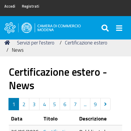
Accedi
Registrati
SEARC
Togg
Camera
di
Tu
Home
Servizi per l'estero
Certificazione estero
Commercio
sei
News
di
qui:
Modena
Certificazione estero -
News
Successivi
1
2
3
4
5
6
7
...
9
10
Data
Titolo
Descrizione
elementi