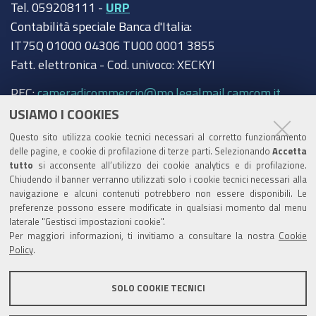
Tel. 059208111 -
URP
Contabilità speciale Banca d'Italia:
IT75Q 01000 04306 TU00 0001 3855
Fatt. elettronica - Cod. univoco: XECKYI
PEC:
cameradicommercio@mo.legalmail.camcom.it
USIAMO I COOKIES
Trasparenza
Questo sito utilizza cookie tecnici necessari al corretto funzionamento
Amministrazione trasparente
delle pagine, e cookie di profilazione di terze parti. Selezionando
Accetta
tutto
si acconsente all’utilizzo dei cookie analytics e di profilazione.
Albo Camerale
Chiudendo il banner verranno utilizzati solo i cookie tecnici necessari alla
navigazione e alcuni contenuti potrebbero non essere disponibili. Le
Pubblicità Legale
preferenze possono essere modificate in qualsiasi momento dal menu
laterale "Gestisci impostazioni cookie".
Area riservata Amministratori
Per maggiori informazioni, ti invitiamo a consultare la nostra
Cookie
Policy
.
Accesso riservato agli Amministratori dell'ente
SOLO COOKIE TECNICI