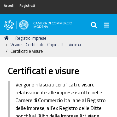
Accedi
Registrati
SEARC
Togg
Camera
di
Tu
Home
Registro imprese
Commercio
sei
Visure - Certificati - Copie atti - Vidima
di
qui:
Certificati e visure
Modena
Certificati e visure
Vengono rilasciati certificati e visure
relativamente alle imprese iscritte nelle
Camere di Commercio Italiane al Registro
delle Imprese, all’ex Registro delle Ditte
nonché all’Albo delle Imprese Artigiane.