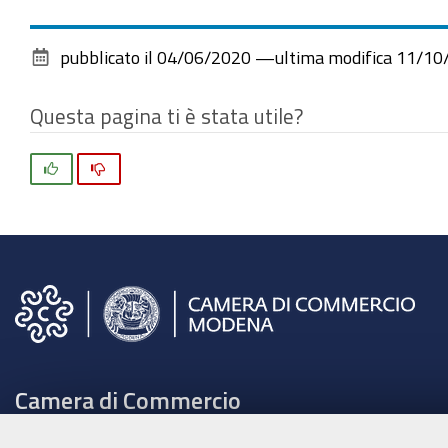
pubblicato il
04/06/2020
—
ultima modifica
11/10
Questa pagina ti è stata utile?
Si
No
Camera di Commercio
C.F. e Partita Iva 00675070361