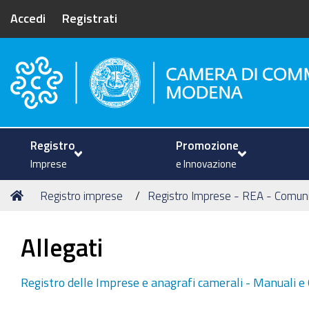
Accedi
Registrati
Camera di Commercio di Mode
Registro
Promozione
Imprese
e Innovazione
Tu
Home
Registro imprese
Registro Imprese - REA - Comun
sei
qui:
Allegati
Registro delle Imprese e anagrafi camerali - Manuali e