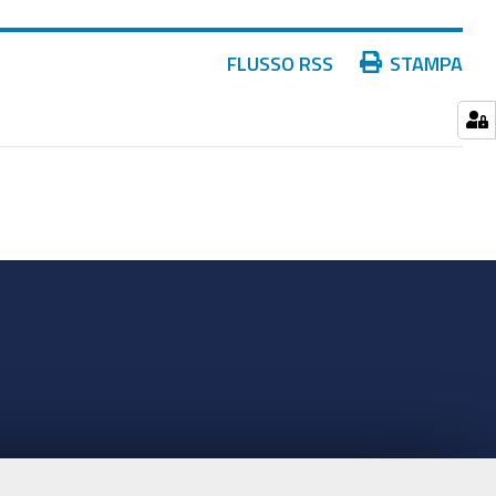
Azioni
FLUSSO RSS
STAMPA
sul
documento
nte