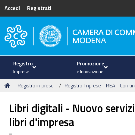
Accedi
Registrati
Camera di Commercio di Mode
Registro
Promozione
Imprese
e Innovazione
Tu
Home
Registro imprese
Registro Imprese - REA - Comun
sei
qui:
Libri digitali - Nuovo servi
libri d'impresa