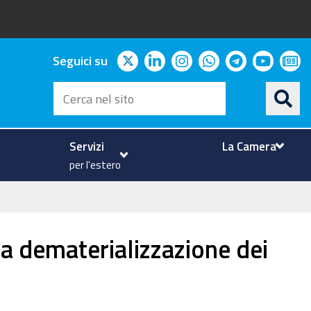
twitter
linkedin
instagram
whatsapp
telegram
youtu
ne
Seguici su
Cerca
nel
sito
Servizi
La Camera
per l'estero
la dematerializzazione dei