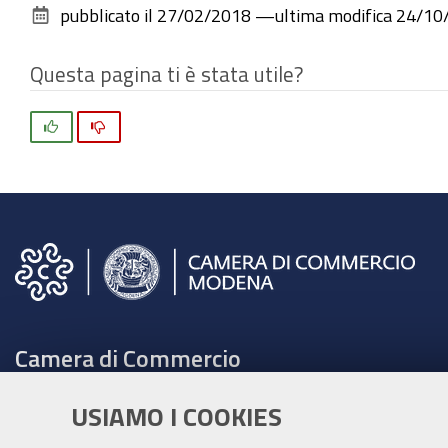
pubblicato il
27/02/2018
—
ultima modifica
24/10
Questa pagina ti è stata utile?
Si
No
Camera di Commercio
C.F. e Partita Iva 00675070361
USIAMO I COOKIES
Tel. 059208111 -
URP