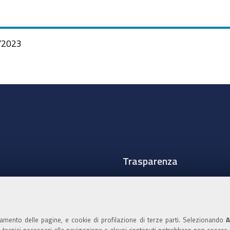
/2023
Trasparenza
Amministrazione traspare
Albo Camerale
namento delle pagine, e cookie di profilazione di terze parti. Selezionando
A
Pubblicità Legale