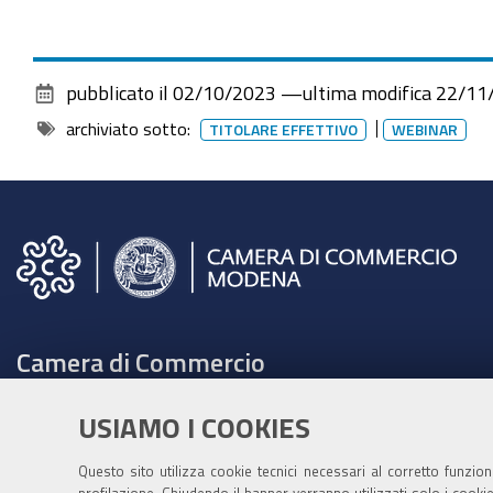
comunicazione
della
titolarità
pubblicato il
02/10/2023
—
ultima modifica
22/11
effettiva
archiviato sotto:
TITOLARE EFFETTIVO
WEBINAR
2023-
11-
22T10:00:00+01:00
2023-
11-
22T12:00:00+01:00
Tre
Camera di Commercio
webinar
gratuiti
C.F. e Partita Iva 00675070361
USIAMO I COOKIES
per
Tel. 059208111 -
URP
l'adempimento
Contabilità speciale Banca d'Italia:
Questo sito utilizza cookie tecnici necessari al corretto funzio