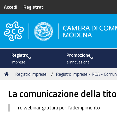
Accedi
Registrati
Camera di Commercio di Mode
Registro
Promozione
Imprese
e Innovazione
Tu
Home
Registro imprese
Registro Imprese - REA - Comun
sei
qui:
La comunicazione della titol
Tre webinar gratuiti per l'adempimento