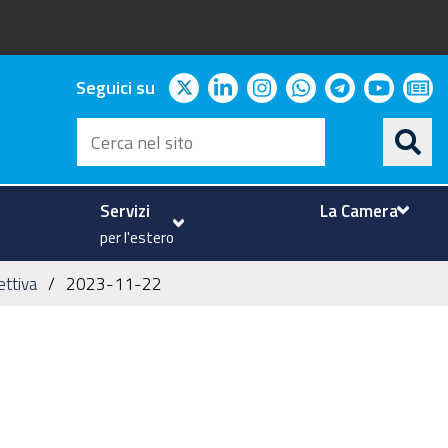
twitter
linkedin
instagram
whatsapp
telegram
youtu
ne
Seguici su
Cerca
nel
sito
Servizi
La Camera
per l'estero
ettiva
2023-11-22