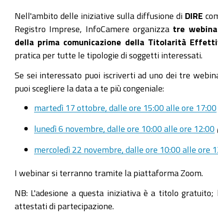
https://www.mo.camcom.it/registro-
Nell'ambito delle iniziative sulla diffusione di
DIRE
come
imprese/registro-
Registro Imprese, InfoCamere organizza
tre webinar
imprese-
della prima comunicazione della Titolarità Effett
rea-
pratica per tutte le tipologie di soggetti interessati.
comunicazione-
Se sei interessato puoi iscriverti ad uno dei tre webin
unica/news/dire-
puoi scegliere la data a te più congeniale:
ambiente-
unico-
martedì 17 ottobre, dalle ore 15:00 alle ore 17:00
di-
lunedì 6 novembre, dalle ore 10:00 alle ore 12:00
compilazione-
pratiche-
mercoledì 22 novembre, dalle ore 10:00 alle ore 
3-
webinar/2023-
I webinar si terranno tramite la piattaforma Zoom.
11-
NB: L'adesione a questa iniziativa è a titolo gratuito;
22
attestati di partecipazione.
La