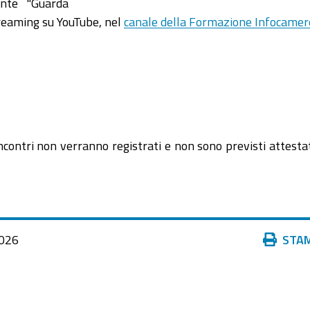
sante "Guarda
treaming su YouTube, nel
canale della Formazione Infocamer
 incontri non verranno registrati e non sono previsti attestat
Azioni
026
STA
sul
documento