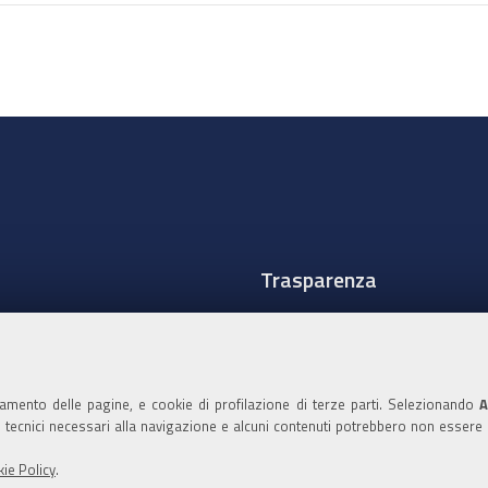
Trasparenza
Amministrazione traspare
Albo Camerale
namento delle pagine, e cookie di profilazione di terze parti. Selezionando
A
Pubblicità Legale
ie tecnici necessari alla navigazione e alcuni contenuti potrebbero non essere
Area riservata Amminist
ie Policy
.