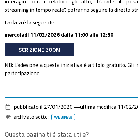
interagire con i relatori, gli altri, tramite il pul
compilazione
streaming in tempo reale", potranno seguire la diretta s
pratiche
La data è la seguente:
2026-
02-
mercoledi 11/02/2026 dalle 11:00 alle 12:30
11T11:00:00+01:00
ISCRIZIONE ZOOM
2026-
02-
NB: L'adesione a questa iniziativa è a titolo gratuito. Gli
11T12:30:00+01:00
partecipazione.
11
febbraio
2026,
webinar
pubblicato il
27/01/2026
—
ultima modifica
11/02/2
imprese
archiviato sotto:
WEBINAR
Questa pagina ti è stata utile?