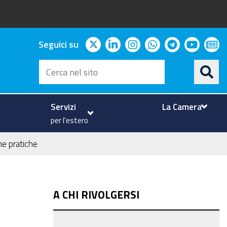
twitter
linkedin
instagram
whatsapp
telegram
youtu
ne
Seguici su
Cerca
nel
sito
Servizi
La Camera
per l'estero
ne pratiche
A CHI RIVOLGERSI