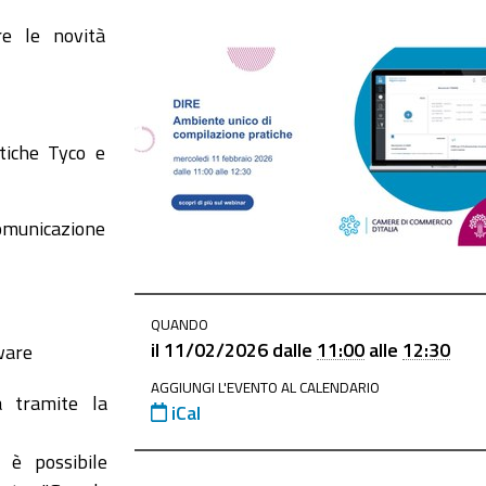
re le novità
atiche Tyco e
comunicazione
QUANDO
il
11/02/2026
dalle
11:00
alle
12:30
tware
AGGIUNGI L'EVENTO AL CALENDARIO
à tramite la
iCal
 è possibile