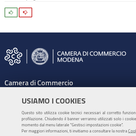
Si
No
Camera di Commercio
C.F. e Partita Iva 00675070361
USIAMO I COOKIES
Tel. 059208111 -
URP
Contabilità speciale Banca d'Italia:
Questo sito utilizza cookie tecnici necessari al corretto funzio
profilazione. Chiudendo il banner verranno utilizzati solo i cook
IT75Q 01000 04306 TU00 0001 3855
momento dal menu laterale "Gestisci impostazioni cookie".
Fatt. elettronica - Cod. univoco: XECKYI
Per maggiori informazioni, ti invitiamo a consultare la nostra
Cook