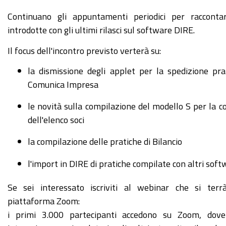
https://www.mo.camcom.it/registro-
Continuano gli appuntamenti periodici per racconta
imprese/registro-
introdotte con gli ultimi rilasci sul software DIRE.
imprese-
Il focus dell'incontro previsto verterà su:
rea-
comunicazione-
la dismissione degli applet per la spedizione pr
unica/news/dire-
Comunica Impresa
ambiente-
le novità sulla compilazione del modello S per la 
unico-
dell'elenco soci
di-
compilazione-
la compilazione delle pratiche di Bilancio
pratiche-
l'import in DIRE di pratiche compilate con altri sof
11022026
DIRE,
Se sei interessato iscriviti al webinar che si terr
ambiente
piattaforma Zoom:
unico
i primi 3.000 partecipanti accedono su Zoom, dove
di