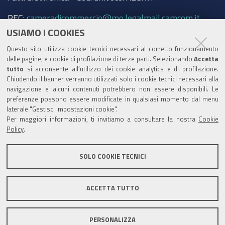
PEC:
cameradicommercio@mo.legalmail.camcom.it
USIAMO I COOKIES
Trasparenza
Questo sito utilizza cookie tecnici necessari al corretto funzionamento
Amministrazione trasparente
delle pagine, e cookie di profilazione di terze parti. Selezionando
Accetta
tutto
si acconsente all’utilizzo dei cookie analytics e di profilazione.
Albo Camerale
Chiudendo il banner verranno utilizzati solo i cookie tecnici necessari alla
navigazione e alcuni contenuti potrebbero non essere disponibili. Le
Pubblicità Legale
preferenze possono essere modificate in qualsiasi momento dal menu
laterale "Gestisci impostazioni cookie".
Area riservata Amministratori
Per maggiori informazioni, ti invitiamo a consultare la nostra
Cookie
Policy
.
Accesso riservato agli Amministratori dell'ente
SOLO COOKIE TECNICI
ACCETTA TUTTO
Informativa generale
Informative privacy
Accessibilità
Note legali
PERSONALIZZA
Informativa estesa sui cookie
Social media policy