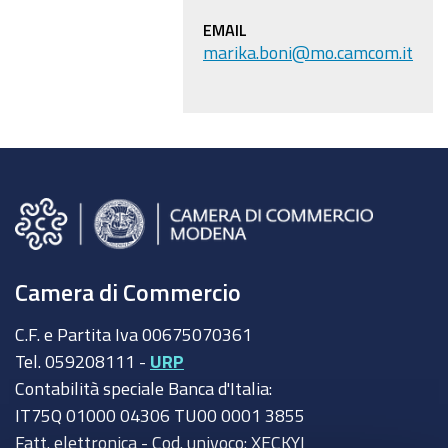
EMAIL
marika.boni@mo.camcom.it
Camera di Commercio
C.F. e Partita Iva 00675070361
Tel. 059208111 -
URP
Contabilità speciale Banca d'Italia:
IT75Q 01000 04306 TU00 0001 3855
Fatt. elettronica - Cod. univoco: XECKYI