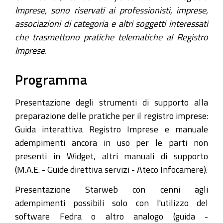
27
Imprese, sono riservati ai professionisti, imprese,
aprile
associazioni di categoria e altri soggetti interessati
2016,
che trasmettono pratiche telematiche al Registro
14.30
Imprese.
-
17.30,
Programma
Camera
di
Presentazione degli strumenti di supporto alla
Commercio
preparazione delle pratiche per il registro imprese:
di
Guida interattiva Registro Imprese e manuale
Modena
adempimenti ancora in uso per le parti non
presenti in Widget, altri manuali di supporto
(M.A.E. - Guide direttiva servizi - Ateco Infocamere).
Presentazione Starweb con cenni agli
adempimenti possibili solo con l'utilizzo del
software Fedra o altro analogo (guida -