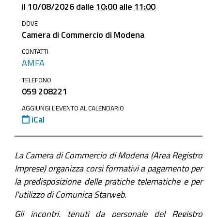
imprese/registro-
il
10/08/2026
dalle
10:00
alle
11:00
imprese-
DOVE
rea-
Camera di Commercio di Modena
comunicazione-
unica/news/corso-
CONTATTI
AMFA
base-
starweb
TELEFONO
059 208221
Corso
base
AGGIUNGI L'EVENTO AL CALENDARIO
iCal
Starweb
2026-
08-
La Camera di Commercio di Modena (Area Registro
10T10:00:00+02:00
Imprese) organizza corsi formativi a pagamento per
2026-
la predisposizione delle pratiche telematiche e per
08-
l'utilizzo di Comunica Starweb.
10T11:00:00+02:00
Gli incontri, tenuti da personale del Registro