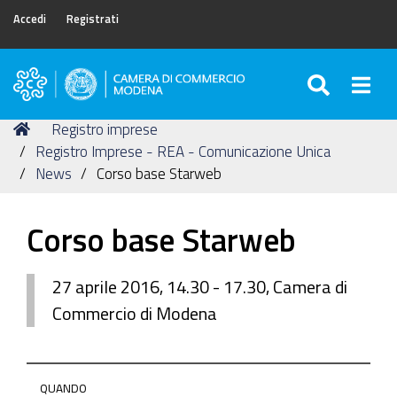
Accedi
Registrati
SEARC
Togg
Camera
di
Tu
Home
Registro imprese
Commercio
sei
Registro Imprese - REA - Comunicazione Unica
di
qui:
News
Corso base Starweb
Modena
Corso base Starweb
27 aprile 2016, 14.30 - 17.30, Camera di
Commercio di Modena
https://www.mo.camcom.it/registro-
QUANDO