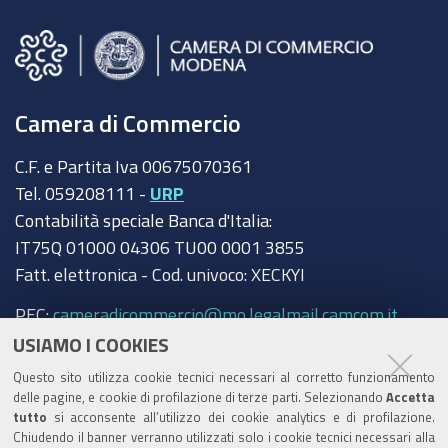
Camera di Commercio
C.F. e Partita Iva 00675070361
Tel. 059208111 -
URP
Contabilità speciale Banca d'Italia:
IT75Q 01000 04306 TU00 0001 3855
Fatt. elettronica - Cod. univoco: XECKYI
PEC:
cameradicommercio@mo.legalmail.camcom.it
USIAMO I COOKIES
Trasparenza
Questo sito utilizza cookie tecnici necessari al corretto funzionamento
Amministrazione trasparente
delle pagine, e cookie di profilazione di terze parti. Selezionando
Accetta
tutto
si acconsente all’utilizzo dei cookie analytics e di profilazione.
Albo Camerale
Chiudendo il banner verranno utilizzati solo i cookie tecnici necessari alla