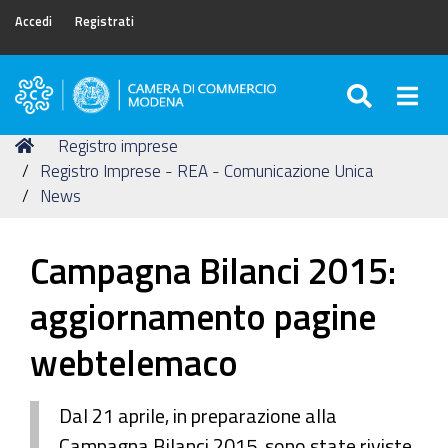
Accedi
Registrati
SEARC
Togg
Camera
di
Tu
Home
Registro imprese
Commercio
sei
Registro Imprese - REA - Comunicazione Unica
di
qui:
News
Modena
Campagna Bilanci 2015:
aggiornamento pagine
webtelemaco
Dal 21 aprile, in preparazione alla
Campagna Bilanci 2015, sono state riviste