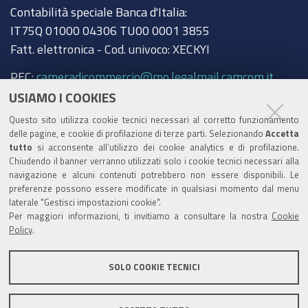
Contabilità speciale Banca d'Italia:
Ganaceto
IT75Q 01000 04306 TU00 0001 3855
134
Fatt. elettronica - Cod. univoco: XECKYI
PEC:
cameradicommercio@mo.legalmail.camcom.it
USIAMO I COOKIES
Trasparenza
Questo sito utilizza cookie tecnici necessari al corretto funzionamento
Amministrazione trasparente
delle pagine, e cookie di profilazione di terze parti. Selezionando
Accetta
tutto
si acconsente all’utilizzo dei cookie analytics e di profilazione.
Albo Camerale
Chiudendo il banner verranno utilizzati solo i cookie tecnici necessari alla
navigazione e alcuni contenuti potrebbero non essere disponibili. Le
Pubblicità Legale
preferenze possono essere modificate in qualsiasi momento dal menu
laterale "Gestisci impostazioni cookie".
Area riservata Amministratori
Per maggiori informazioni, ti invitiamo a consultare la nostra
Cookie
Policy
.
Accesso riservato agli Amministratori dell'ente
SOLO COOKIE TECNICI