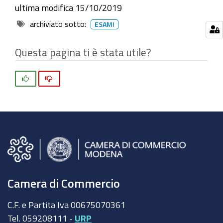
08-
ultima modifica
15/10/2019
08T12:00:00+02:00
archiviato sotto:
ESAMI
Mercoledì
10
Questa pagina ti è stata utile?
giugno
2015,
Si
No
ore
9.00
presso
la
sede
della
Camera
di
Camera di Commercio
Commercio
C.F. e Partita Iva 00675070361
in
Tel. 059208111 -
URP
Via