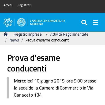
Accedi
Registrati
SEARC
Togg
Camera
di
Tu
Home
Registro imprese
Attività Regolamentate
Commercio
sei
News
Prova d'esame conducenti
di
qui:
Modena
Prova d'esame
conducenti
Mercoledì 10 giugno 2015, ore 9.00 presso
la sede della Camera di Commercio in Via
Ganaceto 134