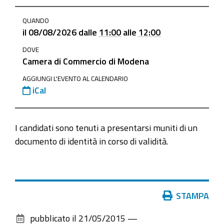
https://www.mo.camcom.it/registro-
QUANDO
imprese/attivita-
il
08/08/2026
dalle
11:00
alle
12:00
regolamentate/news/prova-
DOVE
esame-
Camera di Commercio di Modena
conducenti-
10-
AGGIUNGI L'EVENTO AL CALENDARIO
iCal
06-
2015
Prova
I candidati sono tenuti a presentarsi muniti di un
d'esame
documento di identità in corso di validità.
conducenti
2026-
08-
08T11:00:00+02:00
Azioni
STAMPA
sul
2026-
pubblicato il
21/05/2015
—
documento