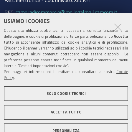
Fatt. elettronica - Cod. univoco: XECKYI
dalla
PEC:
cameradicommercio@mo.legalmail.camcom.it
CCIAA
USIAMO I COOKIES
Trasparenza
Questo sito utilizza cookie tecnici necessari al corretto funzionamento
Amministrazione trasparente
delle pagine, e cookie di profilazione di terze parti. Selezionando
Accetta
tutto
si acconsente all’utilizzo dei cookie analytics e di profilazione.
Albo Camerale
Chiudendo il banner verranno utilizzati solo i cookie tecnici necessari alla
navigazione e alcuni contenuti potrebbero non essere disponibili. Le
Pubblicità Legale
preferenze possono essere modificate in qualsiasi momento dal menu
laterale "Gestisci impostazioni cookie".
Area riservata Amministratori
Per maggiori informazioni, ti invitiamo a consultare la nostra
Cookie
Policy
.
Accesso riservato agli Amministratori dell'ente
SOLO COOKIE TECNICI
ACCETTA TUTTO
Informativa generale
Informative privacy
Accessibilità
Note legali
PERSONALIZZA