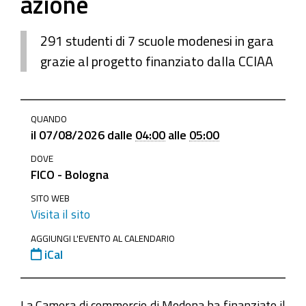
azione
291 studenti di 7 scuole modenesi in gara
grazie al progetto finanziato dalla CCIAA
https://www.mo.camcom.it/promozione/orientamento-
QUANDO
al-
il
07/08/2026
dalle
04:00
alle
05:00
lavoro/news/291-
DOVE
studenti-
FICO - Bologna
della-
provincia-
SITO WEB
Visita il sito
di-
modena-
AGGIUNGI L'EVENTO AL CALENDARIO
iCal
in-
gara-
con-
La Camera di commercio di Modena ha finanziato il