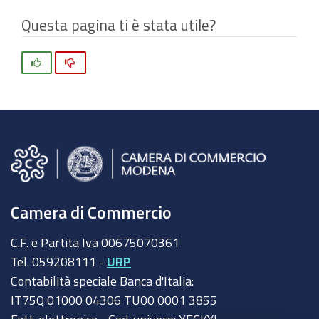
07T04:00:00+02:00
Questa pagina ti è stata utile?
2026-
08-
Si
No
07T05:00:00+02:00
291
studenti
di
7
scuole
modenesi
Camera di Commercio
in
gara
C.F. e Partita Iva 00675070361
grazie
Tel. 059208111 -
URP
al
Contabilità speciale Banca d'Italia:
progetto
IT75Q 01000 04306 TU00 0001 3855
finanziato