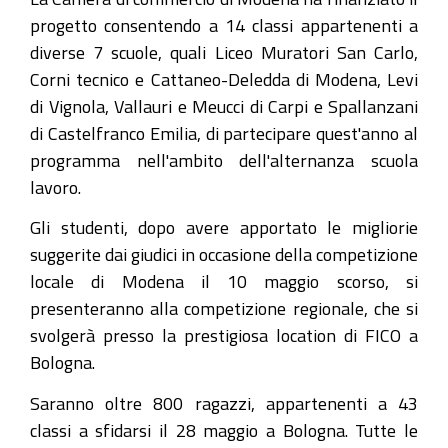
le-
progetto consentendo a 14 classi appartenenti a
loro-
diverse 7 scuole, quali Liceo Muratori San Carlo,
mini-
Corni tecnico e Cattaneo-Deledda di Modena, Levi
imprese-
di Vignola, Vallauri e Meucci di Carpi e Spallanzani
nella-
di Castelfranco Emilia, di partecipare quest'anno al
competizione-
programma nell'ambito dell'alternanza scuola
regionale-
lavoro.
del-
progetto-
Gli studenti, dopo avere apportato le migliorie
impresa-
suggerite dai giudici in occasione della competizione
in-
locale di Modena il 10 maggio scorso, si
azione-
presenteranno alla competizione regionale, che si
martedi-
svolgerà presso la prestigiosa location di FICO a
28-
Bologna.
maggio-
Saranno oltre 800 ragazzi, appartenenti a 43
a-
classi a sfidarsi il 28 maggio a Bologna. Tutte le
bologna-