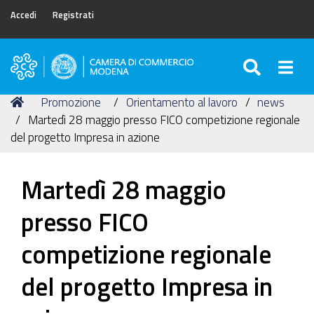
Accedi
Registrati
SEARC
Togg
Camera
di
Tu
Home
Promozione
Orientamento al lavoro
news
Commercio
sei
Martedì 28 maggio presso FICO competizione regionale
di
qui:
del progetto Impresa in azione
Modena
Martedì 28 maggio
presso FICO
competizione regionale
del progetto Impresa in