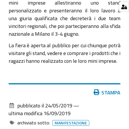
mini imprese allestiranno uno stand
presso-
personalizzato e presenteranno il loro lavoro a
fico
una giuria qualificata che decreterà i due team
Martedì
vincitori regionali, che poi parteciperanno alla sfida
28
nazionale a Milano il 3-4 giugno.
maggio
La fiera è aperta al pubblico per cui chiunque potrà
presso
visitare gli stand, vedere e comprare i prodotti che i
FICO
ragazzi hanno realizzato con le loro mini imprese.
competizione
regionale
del
progetto
Azioni
STAMPA
Impresa
sul
in
pubblicato il
24/05/2019
—
documento
azione
ultima modifica
16/09/2019
2026-
archiviato sotto:
MANIFESTAZIONE
08-