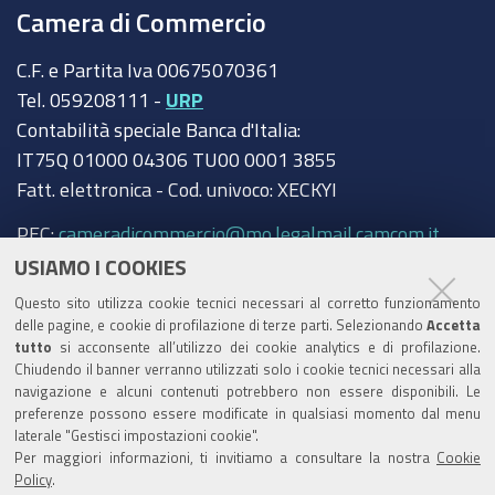
Camera di Commercio
C.F. e Partita Iva 00675070361
Tel. 059208111 -
URP
Contabilità speciale Banca d'Italia:
IT75Q 01000 04306 TU00 0001 3855
Fatt. elettronica - Cod. univoco: XECKYI
PEC:
cameradicommercio@mo.legalmail.camcom.it
USIAMO I COOKIES
Trasparenza
Questo sito utilizza cookie tecnici necessari al corretto funzionamento
Amministrazione trasparente
delle pagine, e cookie di profilazione di terze parti. Selezionando
Accetta
tutto
si acconsente all’utilizzo dei cookie analytics e di profilazione.
Albo Camerale
Chiudendo il banner verranno utilizzati solo i cookie tecnici necessari alla
navigazione e alcuni contenuti potrebbero non essere disponibili. Le
Pubblicità Legale
preferenze possono essere modificate in qualsiasi momento dal menu
laterale "Gestisci impostazioni cookie".
Area riservata Amministratori
Per maggiori informazioni, ti invitiamo a consultare la nostra
Cookie
Policy
.