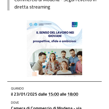
diretta streaming
https://www.mo.camcom.it/promozione/iniziative-
QUANDO
e-
il
23/01/2025
dalle
15:00
alle
18:00
progetti/news/il-
DOVE
senso-
Camera di Commercio di Modena - via