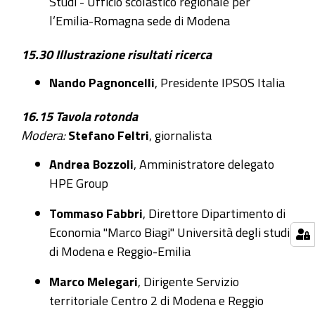
Studi - Ufficio scolastico regionale per
Commercio
l’Emilia-Romagna sede di Modena
di
Modena
15.30 Illustrazione risultati ricerca
-
Segui
Nando Pagnoncelli
, Presidente IPSOS Italia
l'evento
in
16.15 Tavola rotonda
diretta
Modera:
Stefano Feltri
, giornalista
streaming
Andrea Bozzoli
, Amministratore delegato
HPE Group
Tommaso Fabbri
, Direttore Dipartimento di
Economia "Marco Biagi" Università degli studi
di Modena e Reggio-Emilia
Marco Melegari
, Dirigente Servizio
territoriale Centro 2 di Modena e Reggio