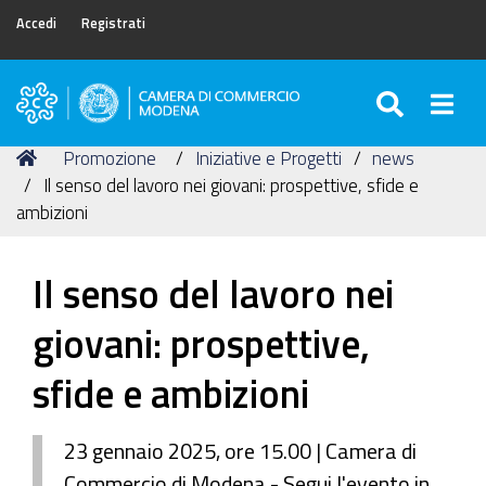
Accedi
Registrati
SEARC
Togg
Camera
di
Tu
Home
Promozione
Iniziative e Progetti
news
Commercio
sei
Il senso del lavoro nei giovani: prospettive, sfide e
di
qui:
ambizioni
Modena
Il senso del lavoro nei
giovani: prospettive,
sfide e ambizioni
23 gennaio 2025, ore 15.00 | Camera di
Commercio di Modena - Segui l'evento in