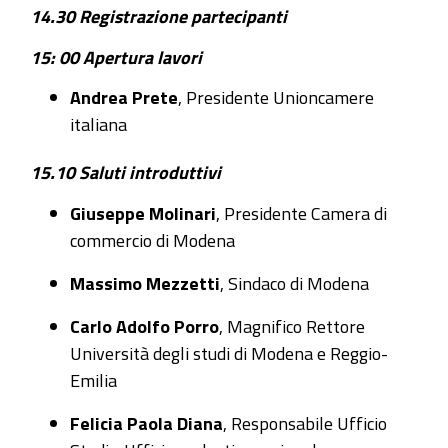
14.30 Registrazione partecipanti
ambizioni
15: 00 Apertura lavori
2025-
01-
Andrea Prete
, Presidente Unioncamere
23T15:00:00+01:00
italiana
2025-
15.10 Saluti introduttivi
01-
23T18:00:00+01:00
Giuseppe Molinari
, Presidente Camera di
23
commercio di Modena
gennaio
Massimo Mezzetti
, Sindaco di Modena
2025,
ore
Carlo Adolfo Porro
, Magnifico Rettore
15.00
Università degli studi di Modena e Reggio-
|
Emilia
Camera
Felicia Paola Diana
, Responsabile Ufficio
di