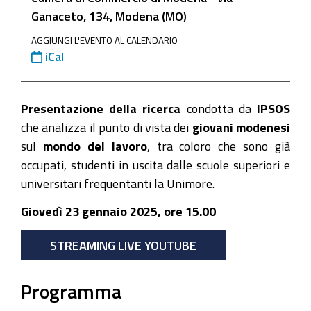
del-
Ganaceto, 134, Modena (MO)
lavoro-
nei-
AGGIUNGI L'EVENTO AL CALENDARIO
iCal
giovani-
prospettive-
sfide-
Presentazione della ricerca
condotta da
IPSOS
e-
che analizza il punto di vista dei
giovani modenesi
ambizioni
sul
mondo del lavoro
, tra coloro che sono già
Il
occupati, studenti in uscita dalle scuole superiori e
senso
universitari frequentanti la Unimore.
del
Giovedì 23 gennaio 2025, ore 15.00
lavoro
nei
STREAMING LIVE YOUTUBE
giovani:
prospettive,
Programma
sfide
e