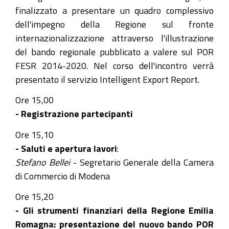
08-
finalizzato a presentare un quadro complessivo
09T05:00:00+02:00
dell'impegno della Regione sul fronte
2026-
internazionalizzazione attraverso l'illustrazione
08-
del bando regionale pubblicato a valere sul POR
09T06:00:00+02:00
FESR 2014-2020. Nel corso dell'incontro verrà
presentato il servizio Intelligent Export Report.
Camera
di
Ore 15,00
commercio
- Registrazione partecipanti
di
Ore 15,10
Modena,
- Saluti e apertura lavori
:
29
Stefano Bellei
- Segretario Generale della Camera
febbraio
di Commercio di Modena
2016
Ore 15,20
- Gli strumenti finanziari della Regione Emilia
Romagna: presentazione del nuovo bando POR