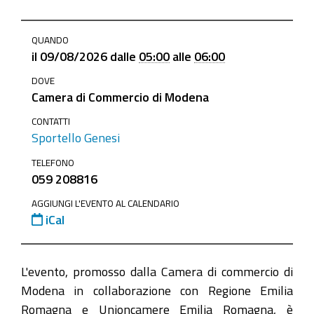
https://www.mo.camcom.it/promozione/iniziative-
QUANDO
e-
il
09/08/2026
dalle
05:00
alle
06:00
progetti/news/gli-
DOVE
strumenti-
Camera di Commercio di Modena
di-
supporto-
CONTATTI
Sportello Genesi
per-
linternazionalizzazione
TELEFONO
059 208816
Gli
strumenti
AGGIUNGI L'EVENTO AL CALENDARIO
iCal
di
supporto
per
L'evento, promosso dalla Camera di commercio di
l'internazionalizzazione
Modena in collaborazione con Regione Emilia
2026-
Romagna e Unioncamere Emilia Romagna, è