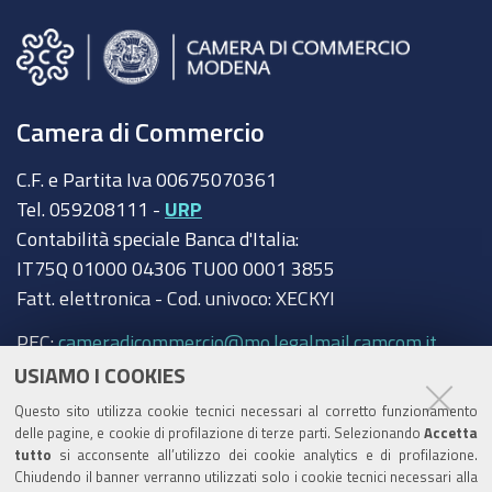
Camera di Commercio
C.F. e Partita Iva 00675070361
Tel. 059208111 -
URP
Contabilità speciale Banca d'Italia:
IT75Q 01000 04306 TU00 0001 3855
Fatt. elettronica - Cod. univoco: XECKYI
PEC:
cameradicommercio@mo.legalmail.camcom.it
USIAMO I COOKIES
Trasparenza
Questo sito utilizza cookie tecnici necessari al corretto funzionamento
Amministrazione trasparente
delle pagine, e cookie di profilazione di terze parti. Selezionando
Accetta
tutto
si acconsente all’utilizzo dei cookie analytics e di profilazione.
Albo Camerale
Chiudendo il banner verranno utilizzati solo i cookie tecnici necessari alla