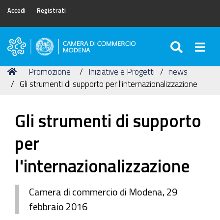
Accedi
Registrati
SEARC
Togg
Camera
di
Tu
Home
Promozione
Iniziative e Progetti
news
Commercio
sei
Gli strumenti di supporto per l'internazionalizzazione
di
qui:
Modena
Gli strumenti di supporto
per
l'internazionalizzazione
Camera di commercio di Modena, 29
febbraio 2016