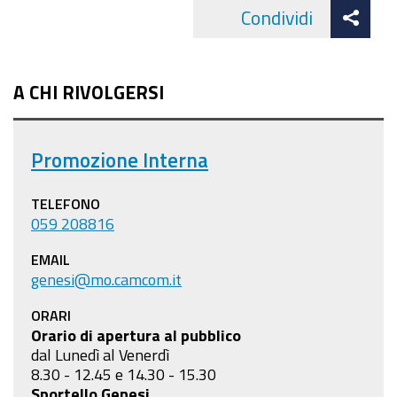
Att
Condividi
Facebo
cond
A CHI RIVOLGERSI
Promozione Interna
TELEFONO
059 208816
EMAIL
genesi@mo.camcom.it
ORARI
Orario di apertura al pubblico
dal Lunedì al Venerdì
8.30 - 12.45 e 14.30 - 15.30
Sportello Genesi