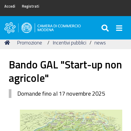
Accedi
Registrati
SEARC
Togg
Camera
di
Tu
Home
Promozione
Incentivi pubblici
news
Commercio
sei
di
qui:
Modena
Bando GAL "Start-up non
agricole"
Domande fino al 17 novembre 2025