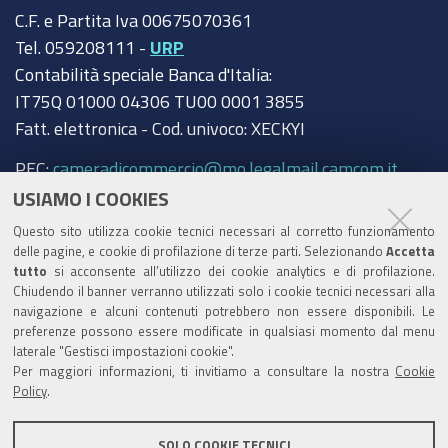
C.F. e Partita Iva 00675070361
Tel. 059208111 -
URP
Contabilità speciale Banca d'Italia:
IT75Q 01000 04306 TU00 0001 3855
Fatt. elettronica - Cod. univoco: XECKYI
PEC:
cameradicommercio@mo.legalmail.camcom.it
USIAMO I COOKIES
Trasparenza
Questo sito utilizza cookie tecnici necessari al corretto funzionamento
Amministrazione trasparente
delle pagine, e cookie di profilazione di terze parti. Selezionando
Accetta
tutto
si acconsente all’utilizzo dei cookie analytics e di profilazione.
Albo Camerale
Chiudendo il banner verranno utilizzati solo i cookie tecnici necessari alla
navigazione e alcuni contenuti potrebbero non essere disponibili. Le
Pubblicità Legale
preferenze possono essere modificate in qualsiasi momento dal menu
laterale "Gestisci impostazioni cookie".
Area riservata Amministratori
Per maggiori informazioni, ti invitiamo a consultare la nostra
Cookie
Policy
.
Accesso riservato agli Amministratori dell'ente
SOLO COOKIE TECNICI