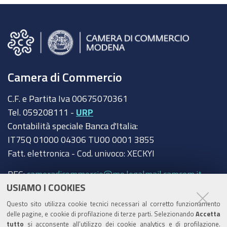
Camera di Commercio
C.F. e Partita Iva 00675070361
Tel. 059208111 -
URP
Contabilità speciale Banca d'Italia:
IT75Q 01000 04306 TU00 0001 3855
Fatt. elettronica - Cod. univoco: XECKYI
PEC:
cameradicommercio@mo.legalmail.camcom.it
USIAMO I COOKIES
Trasparenza
Questo sito utilizza cookie tecnici necessari al corretto funzionamento
Amministrazione trasparente
delle pagine, e cookie di profilazione di terze parti. Selezionando
Accetta
tutto
si acconsente all’utilizzo dei cookie analytics e di profilazione.