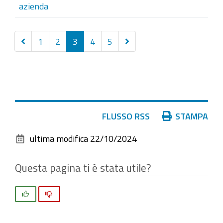
azienda
Precedenti
Successivi
1
2
3
4
5
20
20
elementi
elementi
Azioni
FLUSSO RSS
STAMPA
sul
ultima modifica
22/10/2024
documento
Questa pagina ti è stata utile?
Si
No