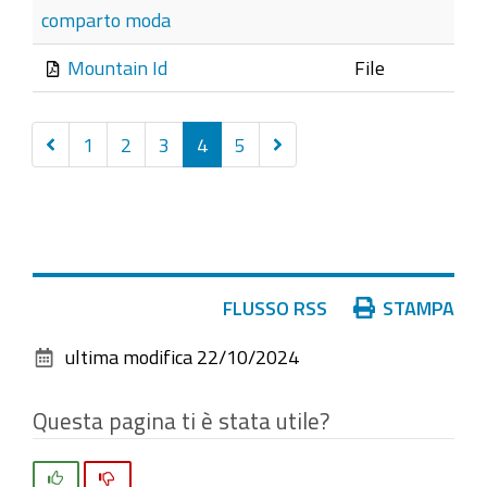
comparto moda
Mountain Id
File
Precedenti
Successivi
1
2
3
4
5
20
19
elementi
elementi
Azioni
FLUSSO RSS
STAMPA
sul
ultima modifica
22/10/2024
documento
Questa pagina ti è stata utile?
Si
No