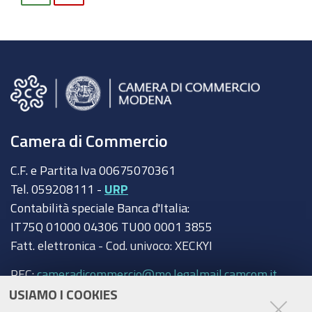
Camera di Commercio
C.F. e Partita Iva 00675070361
Tel. 059208111 -
URP
Contabilità speciale Banca d'Italia:
IT75Q 01000 04306 TU00 0001 3855
Fatt. elettronica - Cod. univoco: XECKYI
PEC:
cameradicommercio@mo.legalmail.camcom.it
USIAMO I COOKIES
Trasparenza