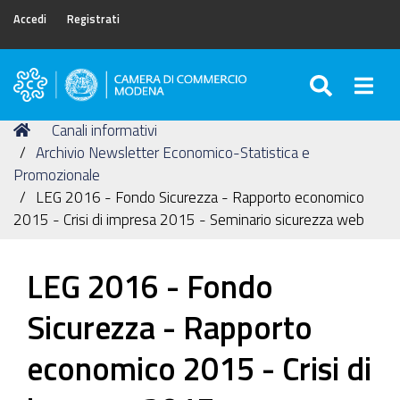
Accedi
Registrati
SEARC
Togg
Camera
di
Tu
Home
Canali informativi
Commercio
sei
Archivio Newsletter Economico-Statistica e
di
qui:
Promozionale
Modena
LEG 2016 - Fondo Sicurezza - Rapporto economico
2015 - Crisi di impresa 2015 - Seminario sicurezza web
LEG 2016 - Fondo
Sicurezza - Rapporto
economico 2015 - Crisi di