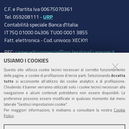
C.F. e Partita Iva 00675070361
Tel. 059208111 -
URP
Contabilità speciale Banca d'Italia:
IT75Q 01000 04306 TU00 0001 3855
Fatt. elettronica - Cod. univoco: XECKYI
PEC:
cameradicommercio@mo.legalmail.camcom.it
USIAMO I COOKIES
Trasparenza
Questo sito utilizza cookie tecnici necessari al corretto funzionamento
Amministrazione trasparente
delle pagine, e cookie di profilazione di terze parti. Selezionando
Accetta
tutto
si acconsente all’utilizzo dei cookie analytics e di profilazione.
Albo Camerale
Chiudendo il banner verranno utilizzati solo i cookie tecnici necessari alla
navigazione e alcuni contenuti potrebbero non essere disponibili. Le
Pubblicità Legale
preferenze possono essere modificate in qualsiasi momento dal menu
laterale "Gestisci impostazioni cookie".
Area riservata Amministratori
Per maggiori informazioni, ti invitiamo a consultare la nostra
Cookie
Policy
.
Accesso riservato agli Amministratori dell'ente