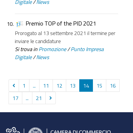
Digitale
/
News
Premio TOP of the PID 2021
Prorogato al 13 settembre 2021 il termine per
inviare le candidature
Si trova in
Promozione
/
Punto Impresa
Digitale
/
News
Precedenti
1
...
11
12
13
14
15
16
10
Successivi
17
...
21
elementi
10
elementi