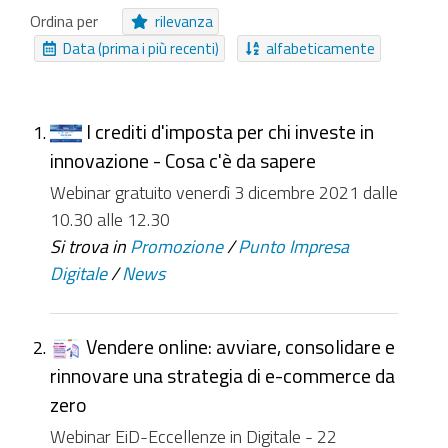
Pagamento Online
Procedure
Struttura
Ordina per
rilevanza
EasyForm
Canale
Immagine
Pagina
Data (prima i più recenti)
alfabeticamente
Evento
Collezione Inviabile
Moduli
Cartella Approfondimento
Area Tematica
I crediti d'imposta per chi investe in
NUOVI ELEMENTI DA
innovazione - Cosa c'è da sapere
Da ieri
Nell'ultima settimana
Webinar gratuito venerdì 3 dicembre 2021 dalle
Nell'ultimo mese
Da sempre
10.30 alle 12.30
Si trova in
Promozione
/
Punto Impresa
Digitale
/
News
Vendere online: avviare, consolidare e
rinnovare una strategia di e-commerce da
zero
Webinar EiD-Eccellenze in Digitale - 22